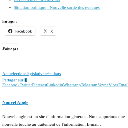
Situation politique : Nouvelle sortie des évêques
Partager :
Facebook
X
J’aime ça :
Actu
élections
législatives
résultats
Partager sur
1
Facebook
Twitter
Pinterest
Linkedin
Whatsapp
Telegram
Skype
Viber
Emai
Nouvel Angle
Nouvel angle est un site d'information générale. Nous apportons une
nouvelle touche au traitement de l'information. E-mail :