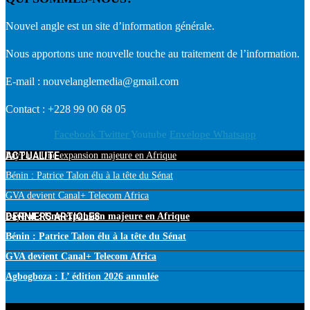
Nouvel angle est un site d’information générale.
Nous apportons une nouvelle touche au traitement de l’information.
E-mail : nouvelanglemedia@gmail.com
Contact : +228 99 00 68 05
Facebook
Twitter
Youtube
Envelope
Whatsapp
ACTUALITE
PayPal : Une expansion majeure en Afrique
Bénin : Patrice Talon élu à la tête du Sénat
GVA devient Canal+ Telecom Africa
DERNIERS ARTICLES
PayPal : Une expansion majeure en Afrique
Bénin : Patrice Talon élu à la tête du Sénat
GVA devient Canal+ Telecom Africa
Agbogboza : L’ édition 2026 annulée