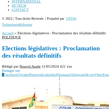
INTERNATIONAL
HI-TECH
CONTACT
© 2022 | Tous droits Reversés. | Propulsé par
OTIYA
Technologie&Hosting
Accueil
»
Elections législatives : Proclamation des résultats définitifs
POLITIQUE
Elections législatives : Proclamation
des résultats définitifs
Rédigé par
Nouvel Angle
11/05/2024
421
vus
Partager sur
1
Facebook
Twitter
Pinterest
Linkedin
Whatsapp
Telegram
Skype
Viber
Ema