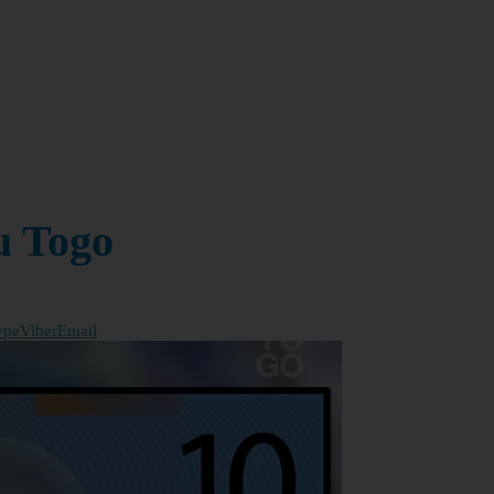
du Togo
ype
Viber
Email