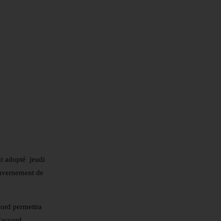
nt adopté jeudi
ouvernement de
ccord permettra
’accord.