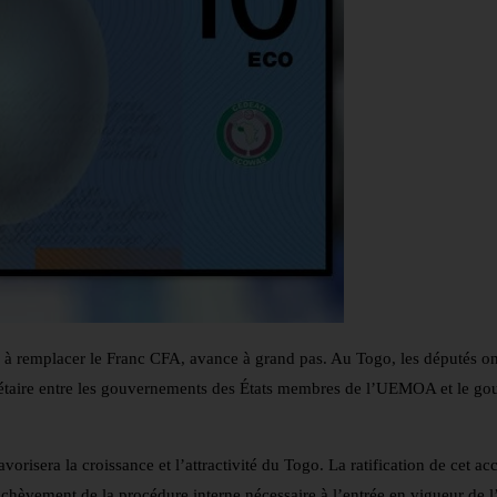
e à remplacer le Franc CFA, avance à grand pas. Au Togo, les députés o
 monétaire entre les gouvernements des États membres de l’UEMOA et le g
vorisera la croissance et l’attractivité du Togo. La ratification de cet a
chèvement de la procédure interne nécessaire à l’entrée en vigueur de l