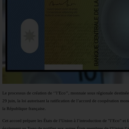
Le processus de création de ‘’l’Eco’’, monnaie sous régionale destiné
29 juin, la loi autorisant la ratification de l’accord de coopération
la République française.
Cet accord prépare les États de l’Union à l’introduction de ”l’Eco” et fa
également au Togo de notifier aux autres États membres de l’Union l’a