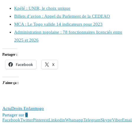
Kpélé : UNIR, le choix unique
Billets d’avion : Appel du Parlement de la CEDEAO
MCA : Le Togo valide 14 indicateurs pour 2023
Administration togolaise : 78 fonctionnaires licenciés entre
2025 et 2026
Partager :
Facebook
X
J’aime ça :
Actu
Droits Enfant
togo
Partager sur
0
Facebook
Twitter
Pinterest
Linkedin
Whatsapp
Telegram
Skype
Viber
Emai