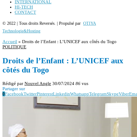
INTERNATIONAL
HI-TECH
CONTACT
© 2022 | Tous droits Reversés. | Propulsé par
OTIYA
Technologie&Hosting
Accueil
»
Droits de l’Enfant : L’UNICEF aux côtés du Togo
POLITIQUE
Droits de l’Enfant : L’UNICEF aux
côtés du Togo
Rédigé par
Nouvel Angle
30/07/2024
86
vus
Partager sur
0
Facebook
Twitter
Pinterest
Linkedin
Whatsapp
Telegram
Skype
Viber
Ema