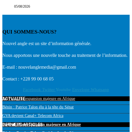
05/08/2026
QUI SOMMES-NOUS?
Nouvel angle est un site d’information générale.
Nous apportons une nouvelle touche au traitement de l’information.
E-mail : nouvelanglemedia@gmail.com
Contact : +228 99 00 68 05
Facebook
Twitter
Youtube
Envelope
Whatsapp
ACTUALITE
PayPal : Une expansion majeure en Afrique
Bénin : Patrice Talon élu à la tête du Sénat
GVA devient Canal+ Telecom Africa
DERNIERS ARTICLES
PayPal : Une expansion majeure en Afrique