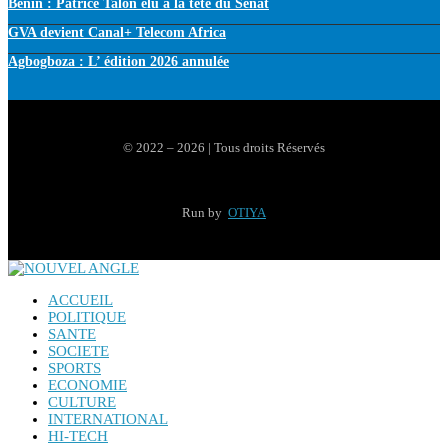
Bénin : Patrice Talon élu à la tête du Sénat
GVA devient Canal+ Telecom Africa
Agbogboza : L’ édition 2026 annulée
© 2022 – 2026 | Tous droits Réservés
Run by
OTIYA
ACCUEIL
POLITIQUE
SANTE
SOCIETE
SPORTS
ECONOMIE
CULTURE
INTERNATIONAL
HI-TECH