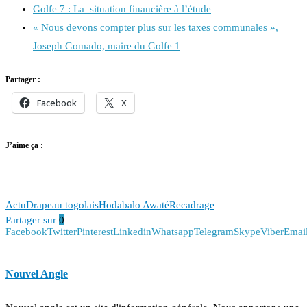
Golfe 7 : La situation financière à l’étude
« Nous devons compter plus sur les taxes communales »,
Joseph Gomado, maire du Golfe 1
Partager :
Facebook
X
J’aime ça :
Actu
Drapeau togolais
Hodabalo Awaté
Recadrage
Partager sur
0
Facebook
Twitter
Pinterest
Linkedin
Whatsapp
Telegram
Skype
Viber
Emai
Nouvel Angle