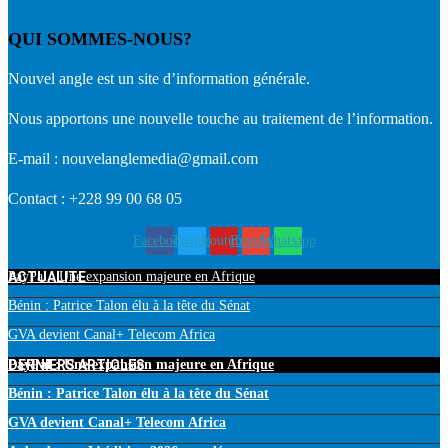
QUI SOMMES-NOUS?
Nouvel angle est un site d’information générale.
Nous apportons une nouvelle touche au traitement de l’information.
E-mail : nouvelanglemedia@gmail.com
Contact : +228 99 00 68 05
Facebook
Twitter
Youtube
Envelope
Whatsapp
ACTUALITE
PayPal : Une expansion majeure en Afrique
Bénin : Patrice Talon élu à la tête du Sénat
GVA devient Canal+ Telecom Africa
DERNIERS ARTICLES
PayPal : Une expansion majeure en Afrique
Bénin : Patrice Talon élu à la tête du Sénat
GVA devient Canal+ Telecom Africa