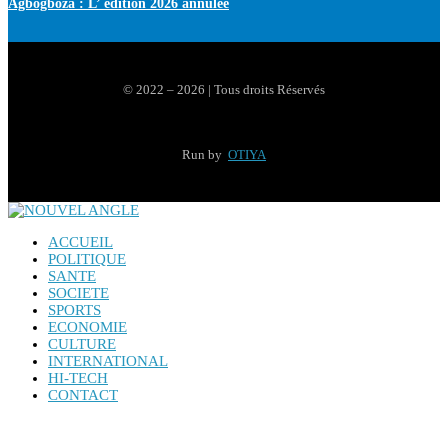
Agbogboza : L’ édition 2026 annulée
© 2022 – 2026 | Tous droits Réservés
Run by
OTIYA
ACCUEIL
POLITIQUE
SANTE
SOCIETE
SPORTS
ECONOMIE
CULTURE
INTERNATIONAL
HI-TECH
CONTACT