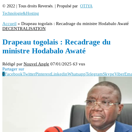
© 2022 | Tous droits Reversés. | Propulsé par
OTIYA
Technologie&Hosting
Accueil
»
Drapeau togolais : Recadrage du ministre Hodabalo Awaté
DECENTRALISATION
Drapeau togolais : Recadrage du
ministre Hodabalo Awaté
Rédigé par
Nouvel Angle
07/01/2025
63
vus
Partager sur
0
Facebook
Twitter
Pinterest
Linkedin
Whatsapp
Telegram
Skype
Viber
Ema