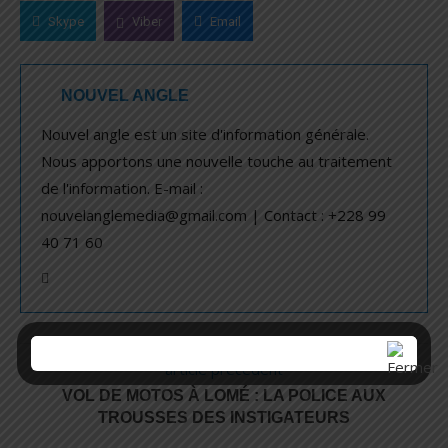
Skype
Viber
Email
NOUVEL ANGLE
Nouvel angle est un site d'information générale.
Nous apportons une nouvelle touche au traitement
de l'information. E-mail :
nouvelanglemedia@gmail.com | Contact : +228 99
40 71 60
article précédent
VOL DE MOTOS À LOMÉ : LA POLICE AUX
TROUSSES DES INSTIGATEURS