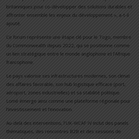
britanniques pour co-développer des solutions durables et
affronter ensemble les enjeux du développement », a-t-il
ajouté.
Ce forum représente une étape clé pour le Togo, membre
du Commonwealth depuis 2022, qui se positionne comme
un lien stratégique entre le monde anglophone et l’Afrique
francophone.
Le pays valorise ses infrastructures modernes, son climat
des affaires favorable, son hub logistique efficace (port,
aéroport, zones industrielles) et sa stabilité politique.
Lomé émerge ainsi comme une plateforme régionale pour
l’investissement et l’innovation.
Au-delà des interventions, l’UK-WCAF IV inclut des panels
thématiques, des rencontres B2B et des sessions de