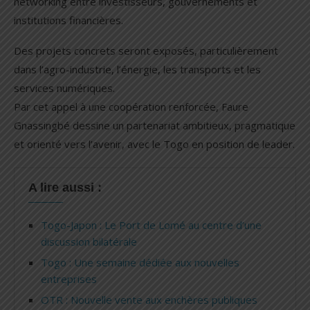
networking entre investisseurs, gouvernements et
institutions financières.
Des projets concrets seront exposés, particulièrement
dans l’agro-industrie, l’énergie, les transports et les
services numériques.
Par cet appel à une coopération renforcée, Faure
Gnassingbé dessine un partenariat ambitieux, pragmatique
et orienté vers l’avenir, avec le Togo en position de leader.
A lire aussi :
Togo-Japon : Le Port de Lomé au centre d’une
discussion bilatérale
Togo : Une semaine dédiée aux nouvelles
entreprises
OTR : Nouvelle vente aux enchères publiques