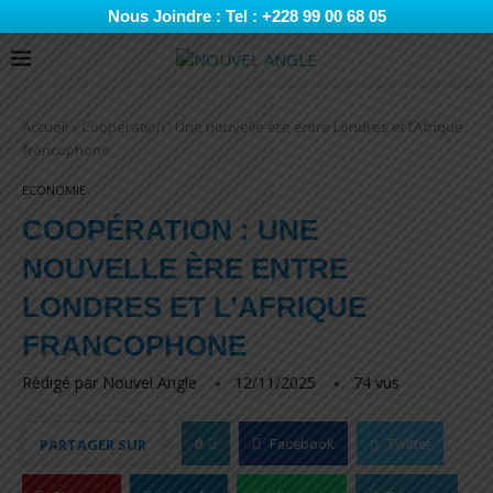
Nous Joindre : Tel : +228 99 00 68 05
Accueil
»
Coopération : Une nouvelle ère entre Londres et l’Afrique
francophone
ECONOMIE
COOPÉRATION : UNE
NOUVELLE ÈRE ENTRE
LONDRES ET L’AFRIQUE
FRANCOPHONE
Rédigé par
Nouvel Angle
12/11/2025
74
vus
0
PARTAGER SUR
Facebook
Twitter