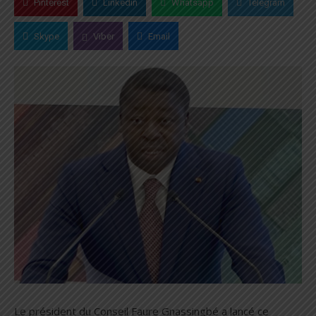
Pinterest
Linkedin
Whatsapp
Telegram
Skype
Viber
Email
Le président du Conseil Faure Gnassingbé a lancé ce