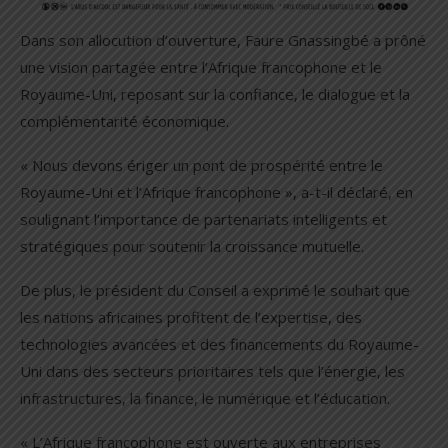
Dans son allocution d’ouverture, Faure Gnassingbé a prôné
une vision partagée entre l’Afrique francophone et le
Royaume-Uni, reposant sur la confiance, le dialogue et la
complémentarité économique.
« Nous devons ériger un pont de prospérité entre le
Royaume-Uni et l’Afrique francophone », a-t-il déclaré, en
soulignant l’importance de partenariats intelligents et
stratégiques pour soutenir la croissance mutuelle.
De plus, le président du Conseil a exprimé le souhait que
les nations africaines profitent de l’expertise, des
technologies avancées et des financements du Royaume-
Uni dans des secteurs prioritaires tels que l’énergie, les
infrastructures, la finance, le numérique et l’éducation.
« L’Afrique francophone est ouverte aux entreprises