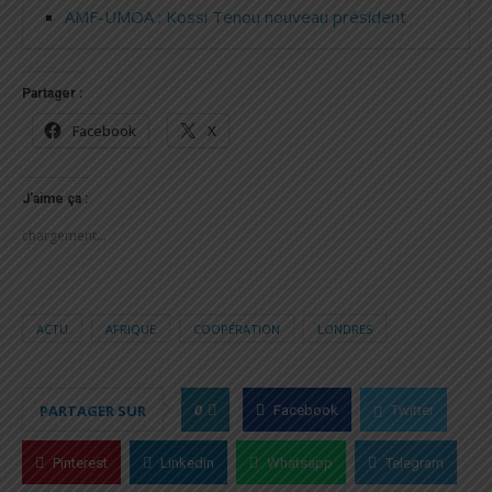
AMF-UMOA : Kossi Tenou nouveau président
Partager :
Facebook
X
J’aime ça :
chargement…
ACTU
AFRIQUE
COOPÉRATION
LONDRES
0
PARTAGER SUR
Facebook
Twitter
Pinterest
Linkedin
Whatsapp
Telegram