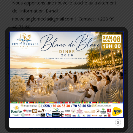
Nous apportons une nouvelle touche au traitement
de l'information. E-mail :
nouvelanglemedia@gmail.com | Contact : +228 99
40 71 60
article précédent
CNDS : COL BAKALI BADIBAWOU NOMMÉ SECRÉTAIRE
GÉNÉRAL
article suivant
TOGO : DÉVIATION SUR LA NATIONALE N°1 DÈS CE
VENDREDI
LAISSER UN COMMENTAIRE