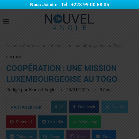
Nous Joindre : Tel : +228 99 00 68 05
Accueil
»
Coopération : Une mission luxembourgeoise au Togo
POLITIQUE
COOPÉRATION : UNE MISSION
LUXEMBOURGEOISE AU TOGO
Rédigé par
Nouvel Angle
23/01/2025
97
vus
0
PARTAGER SUR
Facebook
Twitter
Pinterest
Linkedin
Whatsapp
Telegram
Skype
Viber
Email