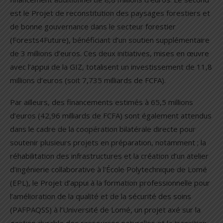
est le Projet de reconstitution des paysages forestiers et
de bonne gouvernance dans le secteur forestier
(Forests4Future), bénéficiant d’un soutien supplémentaire
de 3 millions d’euros. Ces deux initiatives, mises en œuvre
avec l’appui de la GIZ, totalisent un investissement de 11,8
millions d’euros (soit 7,735 milliards de FCFA).
Par ailleurs, des financements estimés à 65,5 millions
d’euros (42,96 milliards de FCFA) sont également attendus
dans le cadre de la coopération bilatérale directe pour
soutenir plusieurs projets en préparation, notamment ; la
réhabilitation des infrastructures et la création d’un atelier
d’ingénierie collaborative à l’École Polytechnique de Lomé
(EPL), le Projet d’appui à la formation professionnelle pour
l’amélioration de la qualité et de la sécurité des soins
(PAFPAQSS) à l’Université de Lomé, un projet axé sur la
gestion durable des ressources naturelles et la transition