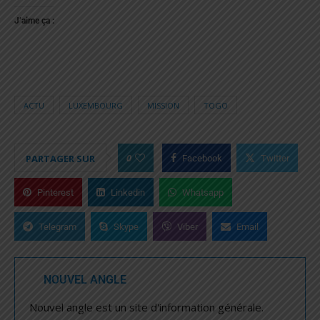
J’aime ça :
ACTU
LUXEMBOURG
MISSION
TOGO
0
PARTAGER SUR
Facebook
Twitter
Pinterest
Linkedin
Whatsapp
Telegram
Skype
Viber
Email
NOUVEL ANGLE
Nouvel angle est un site d'information générale.