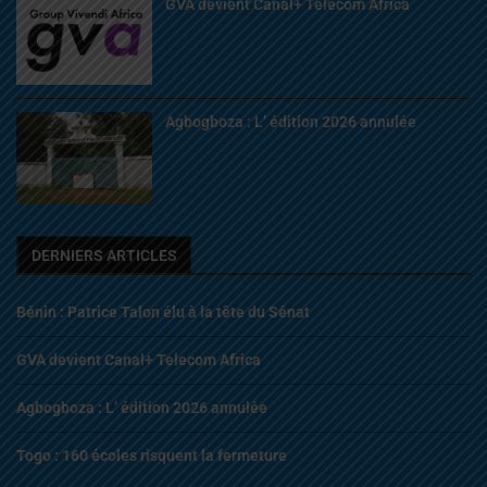
GVA devient Canal+ Telecom Africa
Agbogboza : L’ édition 2026 annulée
DERNIERS ARTICLES
Bénin : Patrice Talon élu à la tête du Sénat
GVA devient Canal+ Telecom Africa
Agbogboza : L’ édition 2026 annulée
Togo : 160 écoles risquent la fermeture