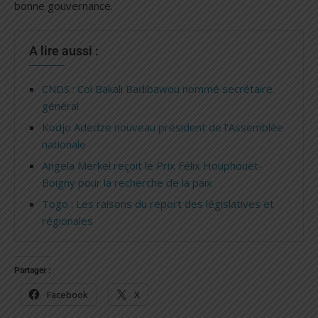
bonne gouvernance.
A lire aussi :
CNDS : Col Bakali Badibawou nommé secrétaire
général
Kodjo Adedze nouveau président de l’Assemblée
nationale
Angela Merkel reçoit le Prix Félix Houphouët-
Boigny pour la recherche de la paix
Togo : Les raisons du report des législatives et
régionales
Partager :
Facebook
X