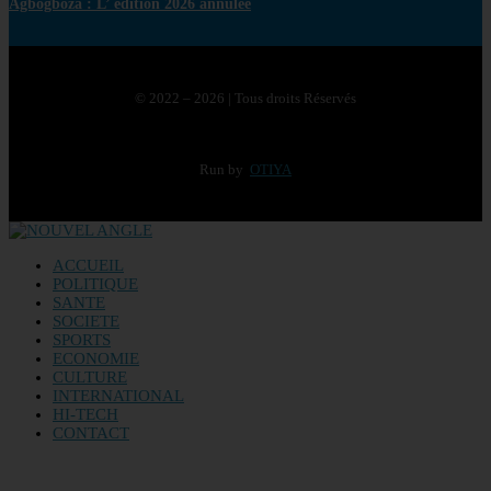
Agbogboza : L’ édition 2026 annulée
© 2022 – 2026 | Tous droits Réservés
Run by
OTIYA
ACCUEIL
POLITIQUE
SANTE
SOCIETE
SPORTS
ECONOMIE
CULTURE
INTERNATIONAL
HI-TECH
CONTACT