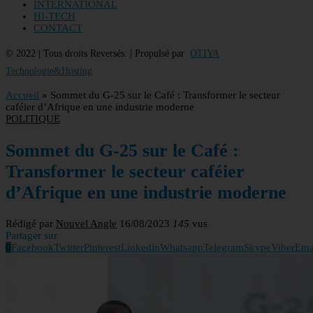
INTERNATIONAL
HI-TECH
CONTACT
© 2022 | Tous droits Reversés. | Propulsé par
OTIYA
Technologie&Hosting
Accueil
»
Sommet du G-25 sur le Café : Transformer le secteur
caféier d’Afrique en une industrie moderne
POLITIQUE
Sommet du G-25 sur le Café :
Transformer le secteur caféier
d’Afrique en une industrie moderne
Rédigé par
Nouvel Angle
16/08/2023
145
vus
Partager sur
0
Facebook
Twitter
Pinterest
Linkedin
Whatsapp
Telegram
Skype
Viber
Ema