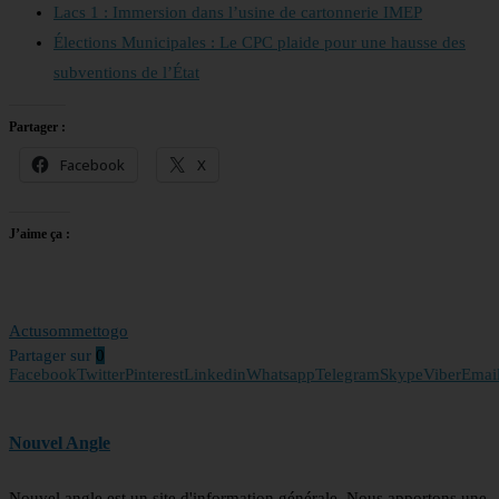
Lacs 1 : Immersion dans l’usine de cartonnerie IMEP
Élections Municipales : Le CPC plaide pour une hausse des
subventions de l’État
Partager :
Facebook
X
J’aime ça :
Actu
sommet
togo
Partager sur
0
Facebook
Twitter
Pinterest
Linkedin
Whatsapp
Telegram
Skype
Viber
Emai
Nouvel Angle
Nouvel angle est un site d'information générale. Nous apportons une