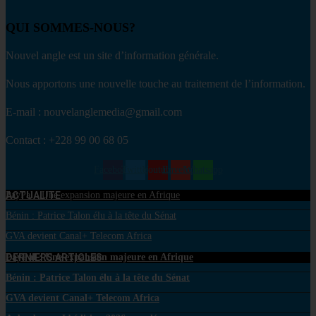
QUI SOMMES-NOUS?
Nouvel angle est un site d’information générale.
Nous apportons une nouvelle touche au traitement de l’information.
E-mail : nouvelanglemedia@gmail.com
Contact : +228 99 00 68 05
Facebook
Twitter
Youtube
Envelope
Whatsapp
ACTUALITE
PayPal : Une expansion majeure en Afrique
Bénin : Patrice Talon élu à la tête du Sénat
GVA devient Canal+ Telecom Africa
DERNIERS ARTICLES
PayPal : Une expansion majeure en Afrique
Bénin : Patrice Talon élu à la tête du Sénat
GVA devient Canal+ Telecom Africa