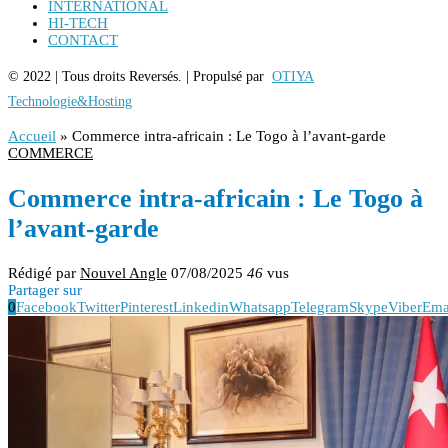
INTERNATIONAL
HI-TECH
CONTACT
© 2022 | Tous droits Reversés. | Propulsé par
OTIYA
Technologie&Hosting
Accueil
»
Commerce intra-africain : Le Togo à l’avant-garde
COMMERCE
Commerce intra-africain : Le Togo à
l’avant-garde
Rédigé par
Nouvel Angle
07/08/2025
46
vus
Partager sur
0
Facebook
Twitter
Pinterest
Linkedin
Whatsapp
Telegram
Skype
Viber
Ema