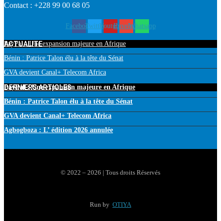
Contact : +228 99 00 68 05
Facebook
Twitter
Youtube
Envelope
Whatsapp
ACTUALITE
PayPal : Une expansion majeure en Afrique
Bénin : Patrice Talon élu à la tête du Sénat
GVA devient Canal+ Telecom Africa
DERNIERS ARTICLES
PayPal : Une expansion majeure en Afrique
Bénin : Patrice Talon élu à la tête du Sénat
GVA devient Canal+ Telecom Africa
Agbogboza : L’ édition 2026 annulée
© 2022 – 2026 | Tous droits Réservés
Run by
OTIYA