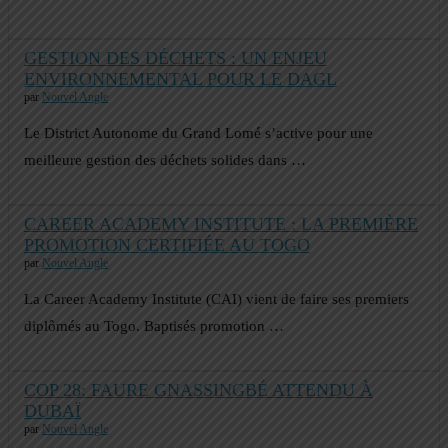
GESTION DES DÉCHETS : UN ENJEU
ENVIRONNEMENTAL POUR LE DAGL
par
Nouvel Angle
Le District Autonome du Grand Lomé s’active pour une
meilleure gestion des déchets solides dans …
CAREER ACADEMY INSTITUTE : LA PREMIÈRE
PROMOTION CERTIFIÉE AU TOGO
par
Nouvel Angle
La Career Academy Institute (CAI) vient de faire ses premiers
diplômés au Togo. Baptisés promotion …
COP 28: FAURE GNASSINGBÉ ATTENDU À
DUBAÏ
par
Nouvel Angle