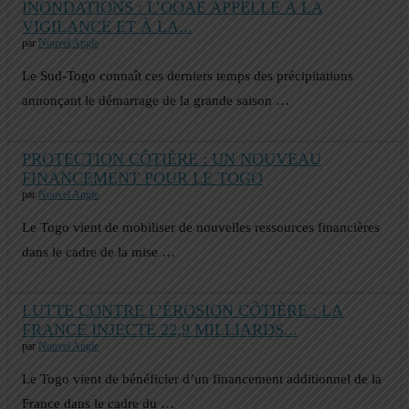
INONDATIONS : L’OOAE APPELLE À LA
VIGILANCE ET À LA...
par
Nouvel Angle
Le Sud-Togo connaît ces derniers temps des précipitations
annonçant le démarrage de la grande saison …
PROTECTION CÔTIÈRE : UN NOUVEAU
FINANCEMENT POUR LE TOGO
par
Nouvel Angle
Le Togo vient de mobiliser de nouvelles ressources financières
dans le cadre de la mise …
LUTTE CONTRE L’ÉROSION CÔTIÈRE : LA
FRANCE INJECTE 22,9 MILLIARDS...
par
Nouvel Angle
Le Togo vient de bénéficier d’un financement additionnel de la
France dans le cadre du …