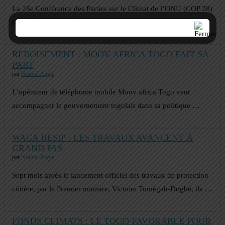
La 28e Conférence des Parties sur le Climat de l’ONU (COP 28)
se déroulera du …
REBOISEMENT : MOOV AFRICA TOGO FAIT SA
PART
par
Nouvel Angle
L’opérateur de téléphonie mobile Moov africa Togo veut
accompagner le gouvernement togolais dans sa politique …
WACA RESIP : LES TRAVAUX AVANCENT À
GRAND PAS
par
Nouvel Angle
Sept mois après le lancement officiel des travaux de protection
côtière, par le Premier ministre, Victoire Tomégah-Dogbé, ils …
FONDS CLIMATS : LE TOGO FAVORABLE POUR