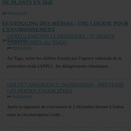
DE PLANTS EN 2026
par
Nouvel Angle
ECOJOGGING DES MÉDIAS : UNE COURSE POUR
L’ENVIRONNEMENT
DÉRÈGLEMENTS CLIMATIQUES : 97 MORTS
par
Nouvel Angle
ENREGISTRÉS AU TOGO
par
Nouvel Angle
Au Togo, selon les chiffres fournis par l’agence nationale de la
protection civile (ANPC) , les dérèglements climatiques …
GOLFE7/ASSURANCE INONDATION : PRÉVENIR
LES PERTES FINANCIÈRES
par
Nouvel Angle
Après la signature de convention le 2 décembre dernier à Dubaï
entre la circonscription Golfe …