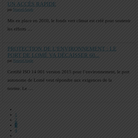
UN ACCÈS RAPIDE
par
Nouvel Angle
Mis en place en 2010, le fonds vert climat est créé pour soutenir
les efforts …
PROTECTION DE L’ENVIRONNEMENT : LE
PORT DE LOMÉ VA DÉCAISSER 60...
par
Nouvel Angle
Certifié ISO 14 001 version 2015 pour l’environnement, le port
autonome de Lomé veut répondre aux exigences de la
norme. Le …
1
2
3
4