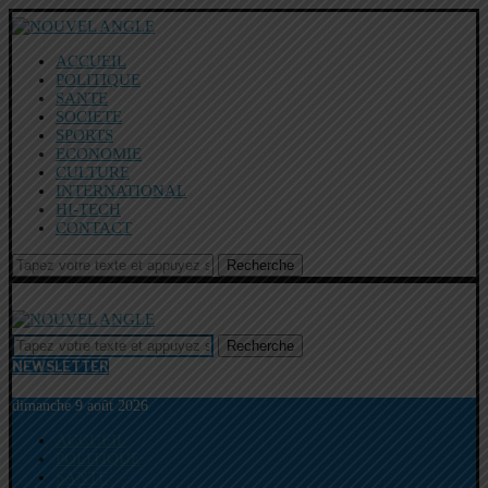
ACCUEIL
POLITIQUE
SANTE
SOCIETE
SPORTS
ECONOMIE
CULTURE
INTERNATIONAL
HI-TECH
CONTACT
Recherche
Recherche
NEWSLETTER
dimanche 9 août 2026
ACCUEIL
POLITIQUE
SANTE