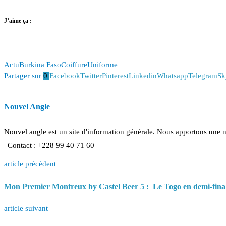
J’aime ça :
Actu
Burkina Faso
Coiffure
Uniforme
Partager sur
0
Facebook
Twitter
Pinterest
Linkedin
Whatsapp
Telegram
Sk
Nouvel Angle
Nouvel angle est un site d'information générale. Nous apportons une 
| Contact : +228 99 40 71 60
article précédent
Mon Premier Montreux by Castel Beer 5 : Le Togo en demi-fina
article suivant