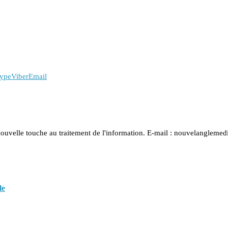
ype
Viber
Email
nouvelle touche au traitement de l'information. E-mail : nouvelanglem
le