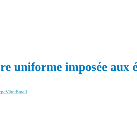
ure uniforme imposée aux é
ype
Viber
Email