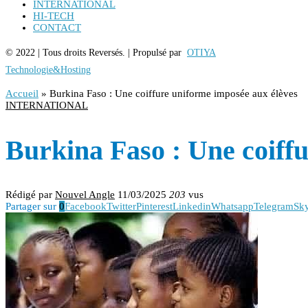
INTERNATIONAL
HI-TECH
CONTACT
© 2022 | Tous droits Reversés. | Propulsé par
OTIYA
Technologie&Hosting
Accueil
»
Burkina Faso : Une coiffure uniforme imposée aux élèves
INTERNATIONAL
Burkina Faso : Une coiff
Rédigé par
Nouvel Angle
11/03/2025
203
vus
Partager sur
0
Facebook
Twitter
Pinterest
Linkedin
Whatsapp
Telegram
Sk