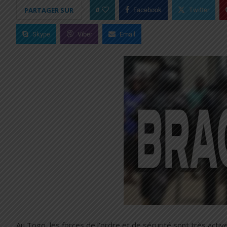
0
PARTAGER SUR
Facebook
Twitter
Skype
Viber
Email
Au Togo, les forces de l’ordre et de sécurité sont très active