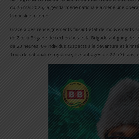
du 25 mai 2026, la gendarmerie nationale a mené une opérat
Limousine à Lomé.
Grace à des renseignements faisant état de mouvements su
de Zio, la Brigade de recherches et la Brigade antigang de L
de 23 heures, 04 individus suspects à la devanture et à l’in
Tous de nationalité togolaise, ils sont âgés de 22 à 36 ans, 