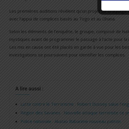
Les premières auditions révèlent qu’un projet de braquage c
avec l’appui de complices basés au Togo et au Ghana.
Selon les éléments de l’enquête, le groupe, composé de huit 
mystiques avant de programmer le passage à l’acte pour la 
Les mis en cause ont été placés en garde à vue pour les bes
investigations se poursuivent pour identifier les complices.
A lire aussi :
Lutte contre le Terrorisme : Robert Dussey salue l’en
Région des Savanes : Nouvelle attaque terroriste ce je
Police nationale : Akatao Babarime nouveau patron