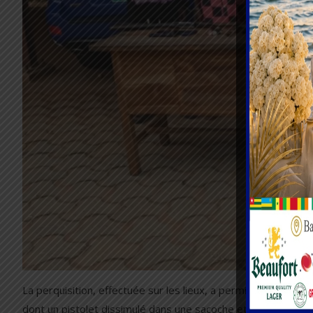
La perquisition, effectuée sur les lieux, a permis à la gendar
dont un pistolet dissimulé dans une sacoche et un fusil dém