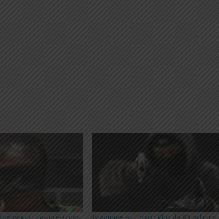
Kpéhénou : Les présumés
Braquage au Togo : Plus de 89 millions