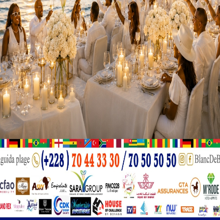
merie nationale, la saisie de 02 armes à feu de fabrication artisana
onté, 03 motos et 04 téléphones portables.