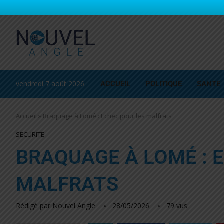
vendredi 7 août 2026
ACCUEIL
POLITIQUE
SANTE
Accueil
»
Braquage à Lomé : Echec pour les malfrats
SECURITE
BRAQUAGE À LOMÉ : 
MALFRATS
Rédigé par
Nouvel Angle
28/05/2026
79
vus