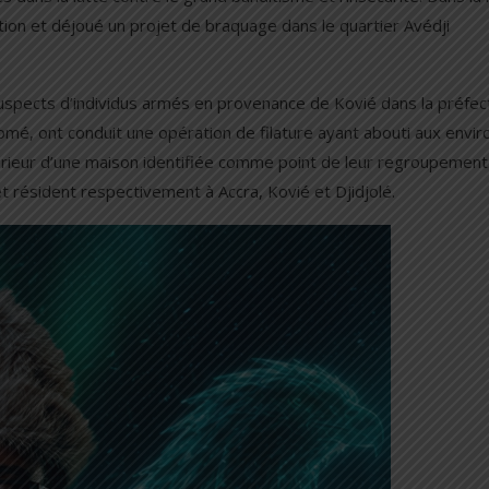
ion et déjoué un projet de braquage dans le quartier Avédji
spects d’individus armés en provenance de Kovié dans la préfec
omé, ont conduit une opération de filature ayant abouti aux envir
térieur d’une maison identifiée comme point de leur regroupement
et résident respectivement à Accra, Kovié et Djidjolé.