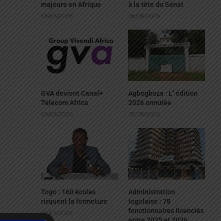
majeure en Afrique
à la tête du Sénat
06/08/2026
06/08/2026
GVA devient Canal+
Agbogboza : L’ édition
Telecom Africa
2026 annulée
06/08/2026
05/08/2026
Togo : 160 écoles
Administration
risquent la fermeture
togolaise : 78
fonctionnaires licenciés
05/08/2026
entre 2025 et 2026