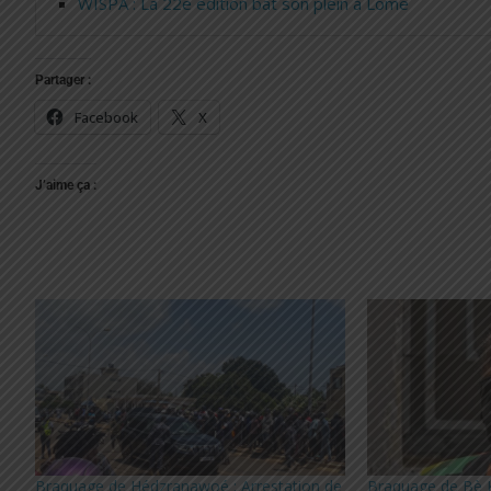
WISPA : La 22e édition bat son plein à Lomé
Partager :
Facebook
X
J’aime ça :
Braquage de Hédzranawoé : Arrestation de
Braquage de Bè 