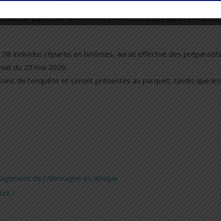
iblant un particulier récemment revenu d’Europe aurait été planif
08 individus répartis en binômes, aurait effectué des préparatif
nuit du 25 mai 2026.
oins de l’enquête et seront présentés au parquet, tandis que les
gagement de l’Allemagne en Afrique
udi ?