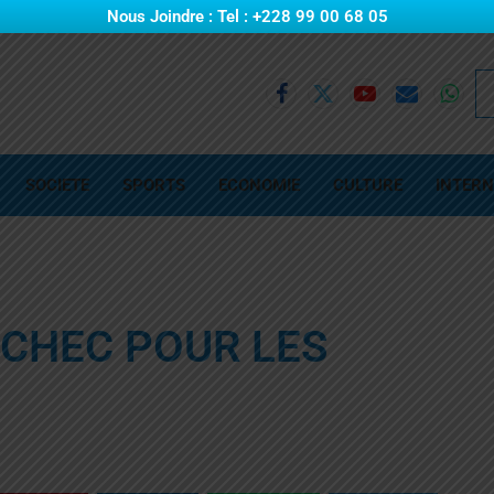
Nous Joindre : Tel : +228 99 00 68 05
SOCIETE
SPORTS
ECONOMIE
CULTURE
INTERN
ECHEC POUR LES