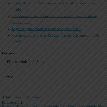
Evalas 2025 : Le Directeur Général de BB Lomé au coeur de
l’ambiance
EPP Mamissi : Bientôt un bâtiment scolaire grâce à Moov
Africa Togo
Togo : Augmentation des prix des produits BB
Marathon des Evalas 2025 : une réussite éclatante pour BB
Lomé
Partager :
Facebook
X
J’aime ça :
Actu
lancement
Pils Citron
Partager sur
0
Facebook
Twitter
Pinterest
Linkedin
Whatsapp
Telegram
Skype
Viber
Emai