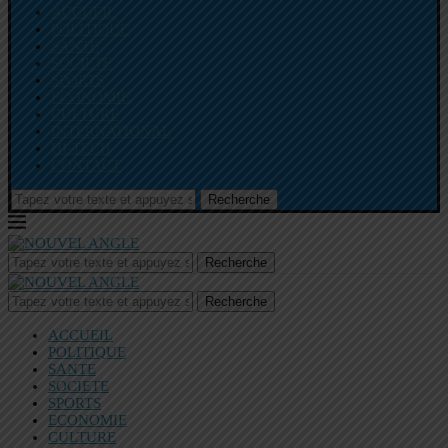
ACCUEIL
POLITIQUE
SANTE
SOCIETE
SPORTS
ECONOMIE
CULTURE
INTERNATIONAL
HI-TECH
CONTACT
Recherche
Recherche
Recherche
ACCUEIL
POLITIQUE
SANTE
SOCIETE
SPORTS
ECONOMIE
CULTURE