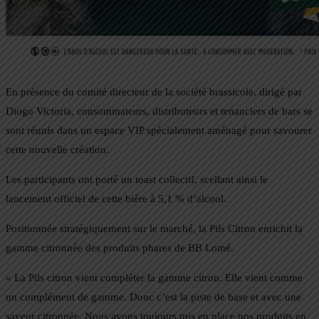
En présence du comité directeur de la société brassicole, dirigé par
Diogo Victoria, consommateurs, distributeurs et tenanciers de bars se
sont réunis dans un espace VIP spécialement aménagé pour savourer
cette nouvelle création.
Les participants ont porté un toast collectif, scellant ainsi le
lancement officiel de cette bière à 5,1 % d’alcool.
Positionnée stratégiquement sur le marché, la Pils Citron enrichit la
gamme citronnée des produits phares de BB Lomé.
« La Pils citron vient compléter la gamme citron. Elle vient comme
un complément de gamme. Donc c’est la piste de base et avec une
saveur citronnée. Nous avons toujours mis en place nos produits en