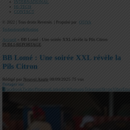
INTERNATIONAL
HI-TECH
CONTACT
© 2022 | Tous droits Reversés. | Propulsé par
OTIYA
Technologie&Hosting
Accueil
»
BB Lomé : Une soirée XXL révèle la Pils Citron
PUBLI-REPORTAGE
BB Lomé : Une soirée XXL révèle la
Pils Citron
Rédigé par
Nouvel Angle
08/09/2025
75
vus
Partager sur
0
Facebook
Twitter
Pinterest
Linkedin
Whatsapp
Telegram
Skype
Viber
Ema