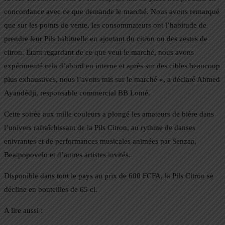
concordance avec ce que demande le marché. Nous avons remarqué
que sur les points de vente, les consommateurs ont l’habitude de
prendre leur Pils habituelle en ajoutant du citron ou des zestes de
citron. Etant regardant de ce que veut le marché, nous avons
expérimenté cela d’abord en interne et après sur des cibles beaucoup
plus exhaustives, nous l’avons mis sur le marché », a déclaré Ahmed
Ayandédji, responsable commercial BB Lomé.
Cette soirée aux mille couleurs a plongé les amateurs de bière dans
l’univers rafraîchissant de la Pils Citron, au rythme de danses
enivrantes et de performances musicales animées par Senzaa,
Beatpopovelo et d’autres artistes invités.
Disponible dans tout le pays au prix de 600 FCFA, la Pils Citron se
décline en bouteilles de 65 cl.
A lire aussi :