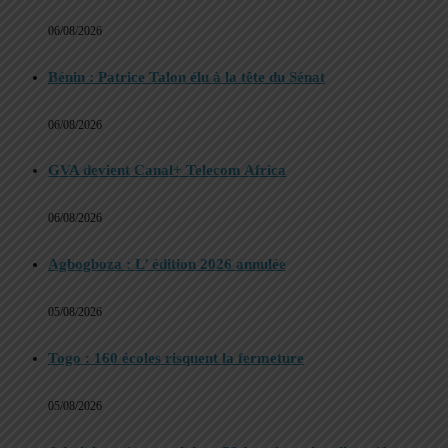
06/08/2026
Bénin : Patrice Talon élu à la tête du Sénat
06/08/2026
GVA devient Canal+ Telecom Africa
06/08/2026
Agbogboza : L’ édition 2026 annulée
05/08/2026
Togo : 160 écoles risquent la fermeture
05/08/2026