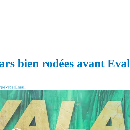
ars bien rodées avant Eva
ype
Viber
Email