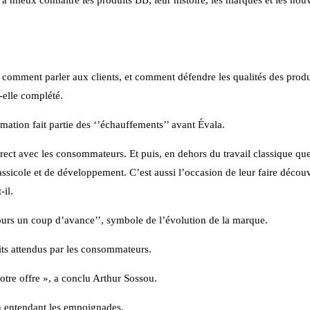
et à mieux connaître les produits BB, leur histoire, les marques et les nou
comment parler aux clients, et comment défendre les qualités des produ
-elle complété.
ation fait partie des ‘’échauffements’’ avant Évala.
ect avec les consommateurs. Et puis, en dehors du travail classique que
assicole et de développement. C’est aussi l’occasion de leur faire déco
-il.
ours un coup d’avance’’, symbole de l’évolution de la marque.
its attendus par les consommateurs.
otre offre », a conclu Arthur Sossou.
n entendant les empoignades.