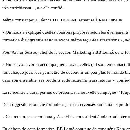
« On nous a appris à bien accueillir les clients, à entretenir les lieux, 
très enrichissant », a-t-elle confié.
Même constat pour Léonce POLORIGNI, serveuse à Kara Labelle.
« On nous a expliqué quelles boissons proposer selon les événements, 
formation était gratuite et nous avons même reçu des attestations », a-t
Pour Arthur Sossou, chef de la section Marketing à BB Lomé, cette form
« Nous avons voulu accompagner ceux et celles qui sont en contact dir
font chaque jour, leur permettre de découvrir un peu plus le monde br
dans son ensemble, ses produits et de recueillir leurs retours », confie-t
La rencontre a aussi permis de présenter la nouvelle campagne ‘’Touj
Des suggestions ont été formulées par les serveuses sur certains produ
« Ces remarques seront analysées. Elles nous aident à mieux adapter n
En dehors de cette formation, BB Lomé continue de conquérir Kara e