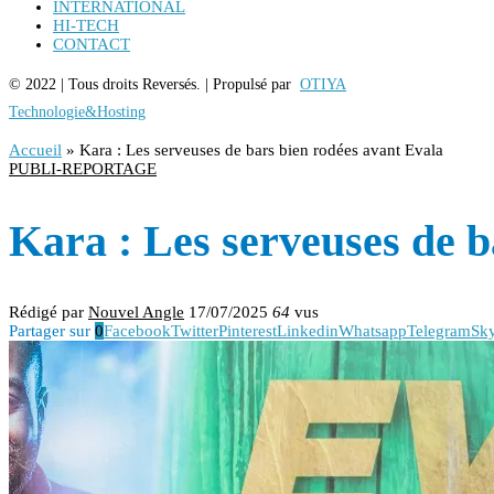
INTERNATIONAL
HI-TECH
CONTACT
© 2022 | Tous droits Reversés. | Propulsé par
OTIYA
Technologie&Hosting
Accueil
»
Kara : Les serveuses de bars bien rodées avant Evala
PUBLI-REPORTAGE
Kara : Les serveuses de b
Rédigé par
Nouvel Angle
17/07/2025
64
vus
Partager sur
0
Facebook
Twitter
Pinterest
Linkedin
Whatsapp
Telegram
Sk