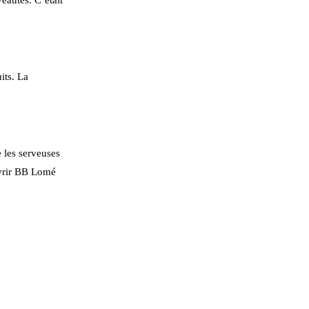
veautés. C’était
its. La
 les serveuses
uvrir BB Lomé