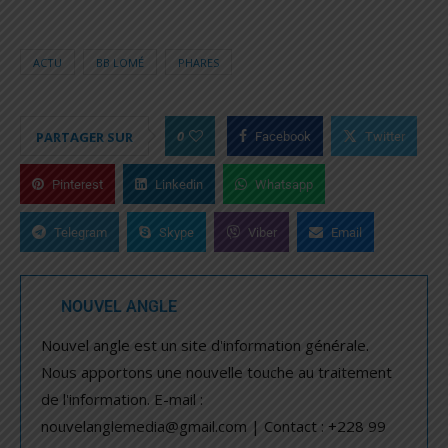
ACTU
BB LOMÉ
PHARES
0
PARTAGER SUR
Facebook
Twitter
Pinterest
Linkedin
Whatsapp
Telegram
Skype
Viber
Email
NOUVEL ANGLE
Nouvel angle est un site d'information générale.
Nous apportons une nouvelle touche au traitement
de l'information. E-mail :
nouvelanglemedia@gmail.com | Contact : +228 99