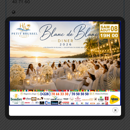
40 71 60
article précédent
TOGO : DÉCÈS DE MGR KPODZRO
article suivant
MUSIQUE : QUEL AVENIR POUR LA CARRIÈRE DE
CONII GANGSTER ?
LAISSER UN COMMENTAIRE