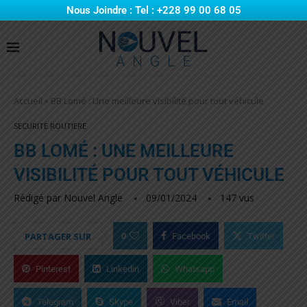
Nous Joindre : Tel : +228 99 00 68 05
Accueil
»
BB Lomé : Une meilleure visibilité pour tout véhicule
SECURITE ROUTIERE
BB LOMÉ : UNE MEILLEURE
VISIBILITÉ POUR TOUT VÉHICULE
Rédigé par
Nouvel Angle
09/01/2024
147
vus
0
PARTAGER SUR
Facebook
Twitter
Pinterest
Linkedin
Whatsapp
Telegram
Skype
Viber
Email