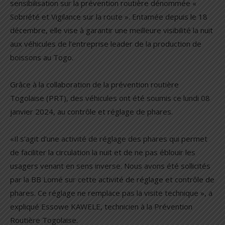
sensibilisation sur la prévention routière dénommée «
Sobriété et Vigilance sur la route ». Entamée depuis le 18
décembre, elle vise à garantir une meilleure visibilité la nuit
aux véhicules de l’entreprise leader de la production de
boissons au Togo.
Grâce à la collaboration de la prévention routière
Togolaise (PRT), des véhicules ont été soumis ce lundi 08
janvier 2024, au contrôle et réglage de phares.
«Il s’agit d’une activité de réglage des phares qui permet
de faciliter la circulation la nuit et de ne pas éblouir les
usagers venant en sens inverse. Nous avons été sollicités
par la BB Lomé sur cette activité de réglage et contrôle de
phares. Ce réglage ne remplace pas la visite technique », a
expliqué Essowe KAWELE, technicien à la Prévention
Routière Togolaise.