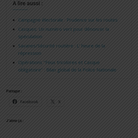
A lire aussi :
Campagne électorale : Prudence sur les routes
Casques: Un numéro vert pour dénoncer la
spéculation
Savanes/Sécurité routière : L’ heure de la
répression
Opérations ‘’Feux tricolores et Casque
obligatoire’’ : Bilan global de la Police Nationale
Partager :
Facebook
X
J’aime ça :