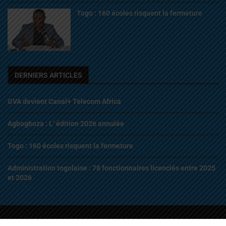
Togo : 160 écoles risquent la fermeture
DERNIERS ARTICLES
GVA devient Canal+ Telecom Africa
Agbogboza : L’ édition 2026 annulée
Togo : 160 écoles risquent la fermeture
Administration togolaise : 78 fonctionnaires licenciés entre 2025
et 2026
© 2022 – 2026 | Tous droits Réservés