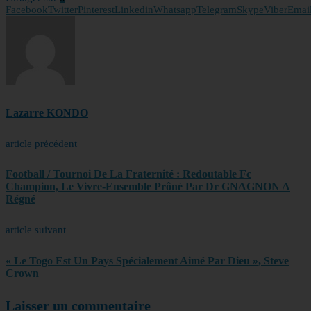
Facebook
Twitter
Pinterest
Linkedin
Whatsapp
Telegram
Skype
Viber
Emai
Lazarre KONDO
article précédent
Football / Tournoi De La Fraternité : Redoutable Fc
Champion, Le Vivre-Ensemble Prôné Par Dr GNAGNON A
Régné
article suivant
« Le Togo Est Un Pays Spécialement Aimé Par Dieu », Steve
Crown
Laisser un commentaire