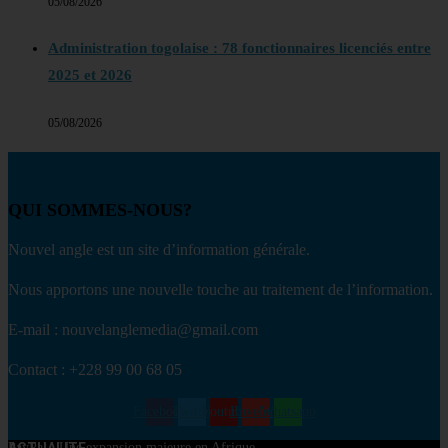
05/08/2026
Administration togolaise : 78 fonctionnaires licenciés entre
2025 et 2026
05/08/2026
QUI SOMMES-NOUS?
Nouvel angle est un site d’information générale.
Nous apportons une nouvelle touche au traitement de l’information.
E-mail : nouvelanglemedia@gmail.com
Contact : +228 99 00 68 05
Facebook
Twitter
Youtube
Envelope
Whatsapp
PayPal : Une expansion majeure en Afrique