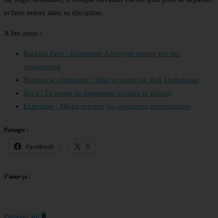
et faire mieux dans sa discipline.
A lire aussi :
Burkina Faso : Emmanuel Adebayor inspire par son
engagement
Pharmacie vétérinaire : Mise en garde de Yark Damehame
Zio 1 : Le projet de logements sociaux se précise
Entreprise : Mieux orienter les opérateurs économiques
Partager :
Facebook
X
J’aime ça :
Partager sur
0