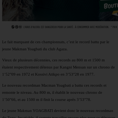
Le fait marquant de ces championnats, c’est le record battu par le
jeune Makman Yoagbati du club Agaza.
Vieux de plusieurs décennies, ces records au 800 m et 1500 m
étaient respectivement détenus par Kangni Mensan sur un chrono de
1’52″09 en 1972 et Kossivi Atikpo en 3’53″28 en 1977.
Le nouveau recordman Macman Yoagbati a battu ces records et
remonte le niveau. Au 800 m, il établit le nouveau chrono de
1’50″66, et au 1500 m il finit la course après 3’53″78.
Le jeune Makman YOAGBATI devient donc le nouveau recordman
du Togo. Insatiable, il compte travailler encore plus pour se dépasser