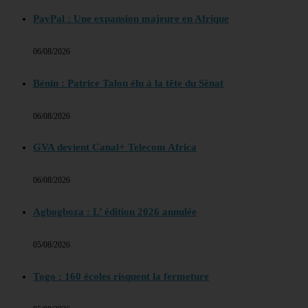
PayPal : Une expansion majeure en Afrique
06/08/2026
Bénin : Patrice Talon élu à la tête du Sénat
06/08/2026
GVA devient Canal+ Telecom Africa
06/08/2026
Agbogboza : L’ édition 2026 annulée
05/08/2026
Togo : 160 écoles risquent la fermeture