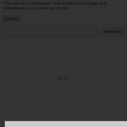
* En utilisant ce formulaire, vous acceptez le stockage et le
traitement de vos données par ce site.
Rechercher
Rechercher
01 (1)