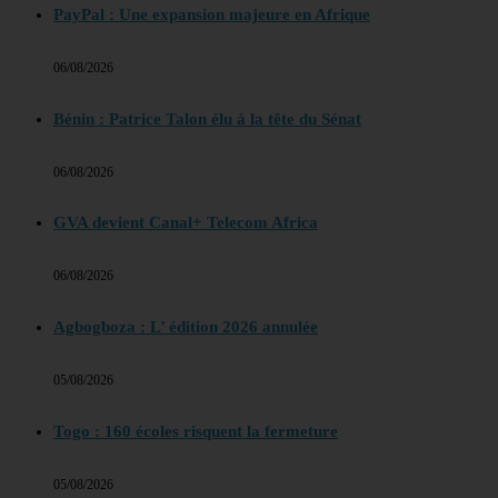
PayPal : Une expansion majeure en Afrique
06/08/2026
Bénin : Patrice Talon élu à la tête du Sénat
06/08/2026
GVA devient Canal+ Telecom Africa
06/08/2026
Agbogboza : L’ édition 2026 annulée
05/08/2026
Togo : 160 écoles risquent la fermeture
05/08/2026