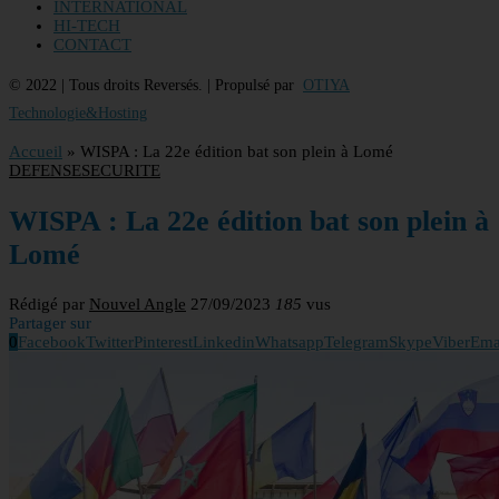
INTERNATIONAL
HI-TECH
CONTACT
© 2022 | Tous droits Reversés. | Propulsé par
OTIYA
Technologie&Hosting
Accueil
»
WISPA : La 22e édition bat son plein à Lomé
DEFENSE
SECURITE
WISPA : La 22e édition bat son plein à
Lomé
Rédigé par
Nouvel Angle
27/09/2023
185
vus
Partager sur
0
Facebook
Twitter
Pinterest
Linkedin
Whatsapp
Telegram
Skype
Viber
Ema