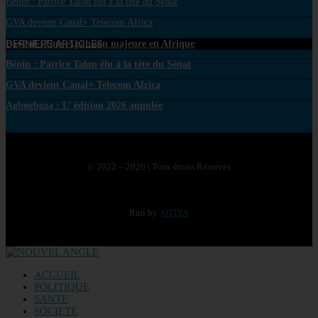
Bénin : Patrice Talon élu à la tête du Sénat
GVA devient Canal+ Telecom Africa
DERNIERS ARTICLES
PayPal : Une expansion majeure en Afrique
Bénin : Patrice Talon élu à la tête du Sénat
GVA devient Canal+ Telecom Africa
Agbogboza : L’ édition 2026 annulée
© 2022 – 2026 | Tous droits Réservés
Run by
OTIYA
ACCUEIL
POLITIQUE
SANTE
SOCIETE