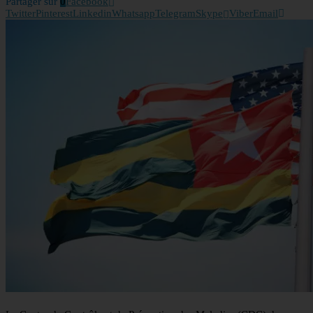
Partager sur
0
Facebook
Twitter
Pinterest
Linkedin
Whatsapp
Telegram
Skype
Viber
Email