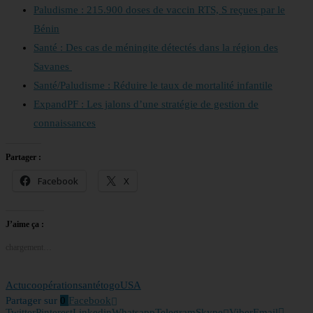
Paludisme : 215.900 doses de vaccin RTS, S reçues par le
Bénin
Santé : Des cas de méningite détectés dans la région des
Savanes
Santé/Paludisme : Réduire le taux de mortalité infantile
ExpandPF : Les jalons d’une stratégie de gestion de
connaissances
Partager :
Facebook
X
J’aime ça :
chargement…
Actu
coopération
santé
togo
USA
Partager sur
0
Facebook
Twitter
Pinterest
Linkedin
Whatsapp
Telegram
Skype
Viber
Email