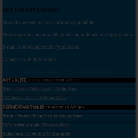
QUI SOMMES-NOUS?
Nouvel angle est un site d’information générale.
Nous apportons une nouvelle touche au traitement de l’information.
E-mail : nouvelanglemedia@gmail.com
Contact : +228 99 00 68 05
Facebook
Twitter
Youtube
Envelope
Whatsapp
ACTUALITE
PayPal : Une expansion majeure en Afrique
Bénin : Patrice Talon élu à la tête du Sénat
GVA devient Canal+ Telecom Africa
DERNIERS ARTICLES
PayPal : Une expansion majeure en Afrique
Bénin : Patrice Talon élu à la tête du Sénat
GVA devient Canal+ Telecom Africa
Agbogboza : L’ édition 2026 annulée