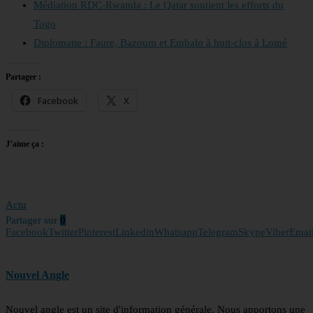
Médiation RDC-Rwanda : Le Qatar soutient les efforts du
Togo
Diplomatie : Faure, Bazoum et Embalo à huit-clos à Lomé
Partager :
Facebook
X
J’aime ça :
Actu
Partager sur
0
Facebook
Twitter
Pinterest
Linkedin
Whatsapp
Telegram
Skype
Viber
Emai
Nouvel Angle
Nouvel angle est un site d'information générale. Nous apportons une