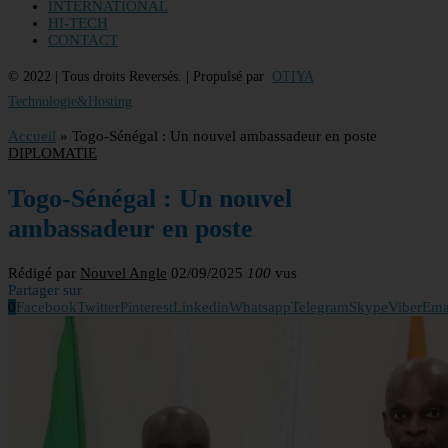
INTERNATIONAL
HI-TECH
CONTACT
© 2022 | Tous droits Reversés. | Propulsé par
OTIYA
Technologie&Hosting
Accueil
»
Togo-Sénégal : Un nouvel ambassadeur en poste
DIPLOMATIE
Togo-Sénégal : Un nouvel
ambassadeur en poste
Rédigé par
Nouvel Angle
02/09/2025
100
vus
Partager sur
0
Facebook
Twitter
Pinterest
Linkedin
Whatsapp
Telegram
Skype
Viber
Ema