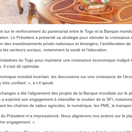
té sur le renforcement du partenariat entre le Togo et la Banque mondia
tion. Le Président a présenté sa stratégie pour stimuler la croissanc
ction des investissements privés nationaux et étrangers, l’amélioration de
s les secteurs sociaux, notamment la santé et l’éducation.
es initiatives du Togo pour maintenir une croissance économique malgré 
 Il s’est dit optimiste.
omique mondial incertain, les discussions sur une croissance de l’éc
rès confiant. », a t-il ajouté.
échanges a été l’alignement des projets de la Banque mondiale sur le
a a exprimé son engagement à intensifier le soutien de la SFI, notamm
lant les chaînes de valeur agricoles, le numérique, les PME, le transport 
ion du Président m’a impressionné. Nous alignerons nos actions sur le 
otre engagement. »