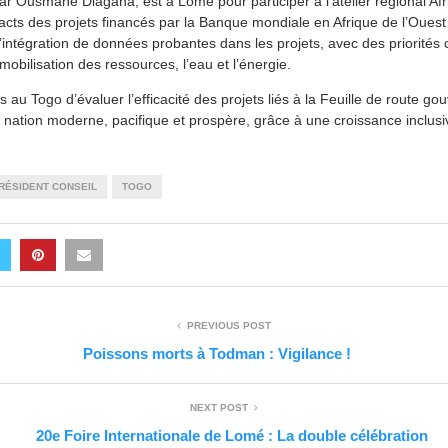
ar Ousmane Diagana, est à Lomé pour participer à l’atelier régional 
pacts des projets financés par la Banque mondiale en Afrique de l’Ouest
 l’intégration de données probantes dans les projets, avec des priorités
a mobilisation des ressources, l’eau et l’énergie.
 au Togo d’évaluer l’efficacité des projets liés à la Feuille de route g
e nation moderne, pacifique et prospère, grâce à une croissance inclusi
RÉSIDENT CONSEIL
TOGO
PREVIOUS POST
Poissons morts à Todman : Vigilance !
NEXT POST
20e Foire Internationale de Lomé : La double célébration