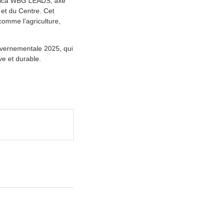
Africa WBG LEADS, axé
 et du Centre. Cet
 comme l’agriculture,
ouvernementale 2025, qui
ve et durable.