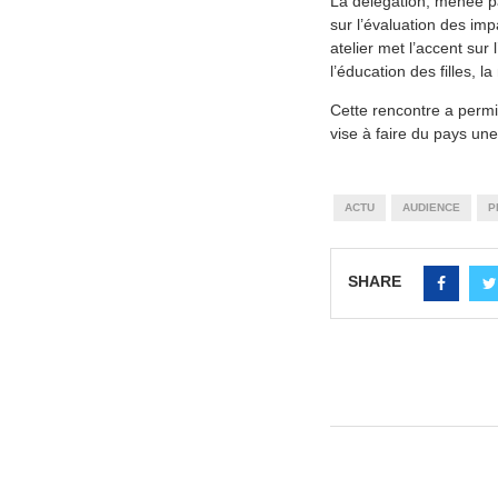
La délégation, menée p
sur l’évaluation des im
atelier met l’accent sur
l’éducation des filles, l
Cette rencontre a permis
vise à faire du pays un
ACTU
AUDIENCE
P
SHARE