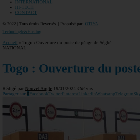
INTERNATIONAL
HI-TECH
CONTACT
© 2022 | Tous droits Reversés. | Propulsé par
OTIYA
Technologie&Hosting
Accueil
»
Togo : Ouverture du poste de péage de Ségbé
NATIONAL
Togo : Ouverture du post
Rédigé par
Nouvel Angle
19/01/2024
468
vus
Partager sur
0
Facebook
Twitter
Pinterest
Linkedin
Whatsapp
Telegram
Sk