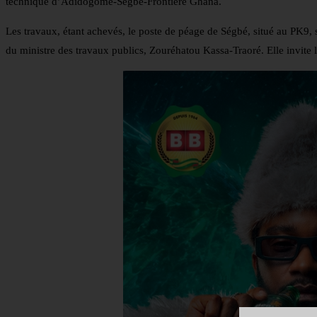
technique d’Adidogomé-Ségbé-Frontière Ghana.
Les travaux, étant achevés, le poste de péage de Ségbé, situé au PK9, 
du ministre des travaux publics, Zouréhatou Kassa-Traoré. Elle invite l