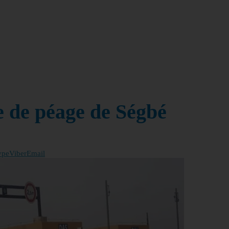
e de péage de Ségbé
ype
Viber
Email