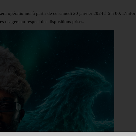
sera opérationnel à partir de ce samedi 20 janvier 2024 à 6 h 00. L’inf
es usagers au respect des dispositions prises.