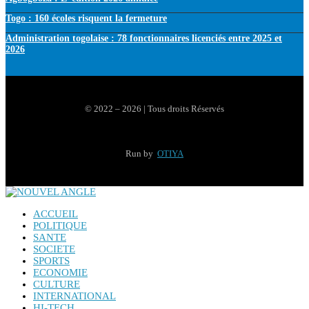
Togo : 160 écoles risquent la fermeture
Administration togolaise : 78 fonctionnaires licenciés entre 2025 et
2026
© 2022 – 2026 | Tous droits Réservés
Run by
OTIYA
ACCUEIL
POLITIQUE
SANTE
SOCIETE
SPORTS
ECONOMIE
CULTURE
INTERNATIONAL
HI-TECH