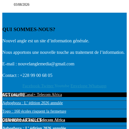
03/08/2026
QUI SOMMES-NOUS?
Nouvel angle est un site d’information générale.
Nous apportons une nouvelle touche au traitement de l’information.
E-mail : nouvelanglemedia@gmail.com
Contact : +228 99 00 68 05
Facebook
Twitter
Youtube
Envelope
Whatsapp
ACTUALITE
GVA devient Canal+ Telecom Africa
Agbogboza : L’ édition 2026 annulée
Togo : 160 écoles risquent la fermeture
DERNIERS ARTICLES
GVA devient Canal+ Telecom Africa
Agbogboza : L’ édition 2026 annulée