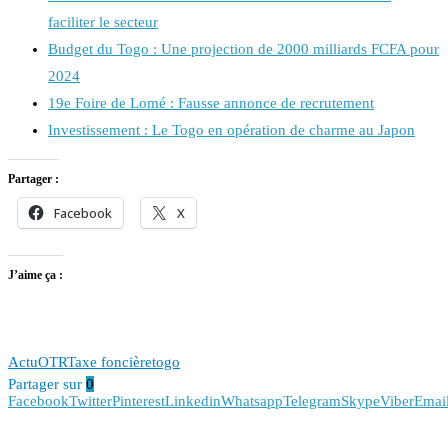
faciliter le secteur
Budget du Togo : Une projection de 2000 milliards FCFA pour
2024
19e Foire de Lomé : Fausse annonce de recrutement
Investissement : Le Togo en opération de charme au Japon
Partager :
Facebook
X
J’aime ça :
Actu
OTR
Taxe foncière
togo
Partager sur
0
Facebook
Twitter
Pinterest
Linkedin
Whatsapp
Telegram
Skype
Viber
Emai