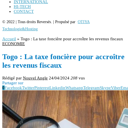
INTERNATIONAL
HI-TECH
CONTACT
© 2022 | Tous droits Reversés. | Propulsé par
OTIYA
Technologie&Hosting
Accueil
»
Togo : La taxe foncière pour accroître les revenus fiscaux
ECONOMIE
Togo : La taxe foncière pour accroître
les revenus fiscaux
Rédigé par
Nouvel Angle
24/04/2024
208
vus
Partager sur
0
Facebook
Twitter
Pinterest
Linkedin
Whatsapp
Telegram
Skype
Viber
Ema