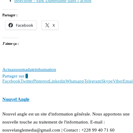
Insécurité : Yark Damehame dans l’action
Partager :
Facebook
X
J’aime ça :
Actu
assouma
date
inhumation
Partager sur
0
Facebook
Twitter
Pinterest
Linkedin
Whatsapp
Telegram
Skype
Viber
Emai
Nouvel Angle
Nouvel angle est un site d'information générale. Nous apportons une
nouvelle touche au traitement de l'information. E-mail :
nouvelanglemedia@gmail.com | Contact : +228 99 40 71 60