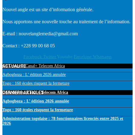
Nouvel angle est un site d’information générale.
Nous apportons une nouvelle touche au traitement de l’information.
E-mail : nouvelanglemedia@gmail.com
Contact : +228 99 00 68 05
Facebook
Twitter
Youtube
Envelope
Whatsapp
ACTUALITE
GVA devient Canal+ Telecom Africa
Agbogboza : L’ édition 2026 annulée
Togo : 160 écoles risquent la fermeture
DERNIERS ARTICLES
GVA devient Canal+ Telecom Africa
Agbogboza : L’ édition 2026 annulée
Togo : 160 écoles risquent la fermeture
Administration togolaise : 78 fonctionnaires licenciés entre 2025 et
2026