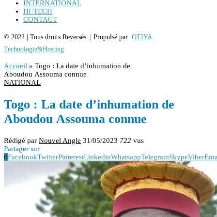
INTERNATIONAL
HI-TECH
CONTACT
© 2022 | Tous droits Reversés. | Propulsé par
OTIYA
Technologie&Hosting
Accueil
»
Togo : La date d’inhumation de
Aboudou Assouma connue
NATIONAL
Togo : La date d’inhumation de
Aboudou Assouma connue
Rédigé par
Nouvel Angle
31/05/2023
722
vus
Partager sur
0
Facebook
Twitter
Pinterest
Linkedin
Whatsapp
Telegram
Skype
Viber
Ema