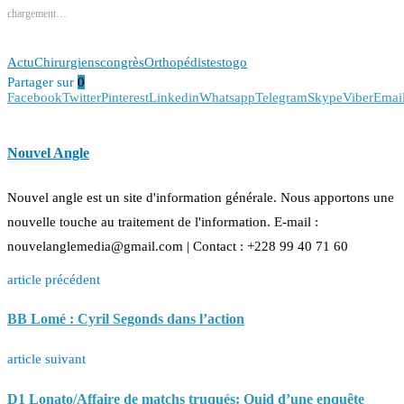
chargement…
Actu
Chirurgiens
congrès
Orthopédistes
togo
Partager sur
0
Facebook
Twitter
Pinterest
Linkedin
Whatsapp
Telegram
Skype
Viber
Emai
Nouvel Angle
Nouvel angle est un site d'information générale. Nous apportons une
nouvelle touche au traitement de l'information. E-mail :
nouvelanglemedia@gmail.com | Contact : +228 99 40 71 60
article précédent
BB Lomé : Cyril Segonds dans l’action
article suivant
D1 Lonato/Affaire de matchs truqués: Quid d’une enquête