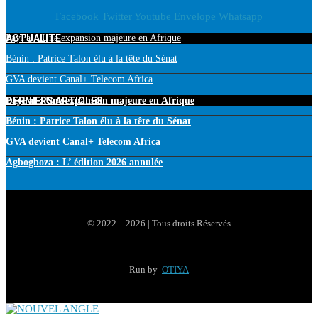
Facebook
Twitter
Youtube
Envelope
Whatsapp
ACTUALITE
PayPal : Une expansion majeure en Afrique
Bénin : Patrice Talon élu à la tête du Sénat
GVA devient Canal+ Telecom Africa
DERNIERS ARTICLES
PayPal : Une expansion majeure en Afrique
Bénin : Patrice Talon élu à la tête du Sénat
GVA devient Canal+ Telecom Africa
Agbogboza : L’ édition 2026 annulée
© 2022 – 2026 | Tous droits Réservés
Run by
OTIYA