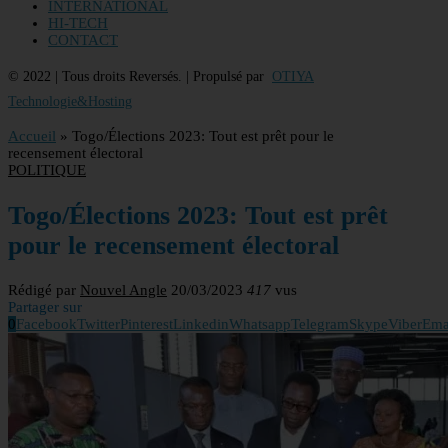
INTERNATIONAL
HI-TECH
CONTACT
© 2022 | Tous droits Reversés. | Propulsé par
OTIYA
Technologie&Hosting
Accueil
»
Togo/Élections 2023: Tout est prêt pour le
recensement électoral
POLITIQUE
Togo/Élections 2023: Tout est prêt
pour le recensement électoral
Rédigé par
Nouvel Angle
20/03/2023
417
vus
Partager sur
0
Facebook
Twitter
Pinterest
Linkedin
Whatsapp
Telegram
Skype
Viber
Ema