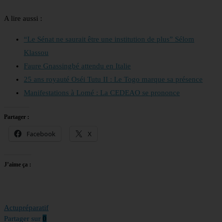
A lire aussi :
“Le Sénat ne saurait être une institution de plus” Sélom
Klassou
Faure Gnassingbé attendu en Italie
25 ans royauté Oséi Tutu II : Le Togo marque sa présence
Manifestations à Lomé : La CEDEAO se prononce
Partager :
Facebook
X
J’aime ça :
Actu
préparatif
Partager sur
0