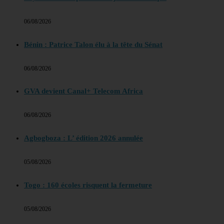
06/08/2026
Bénin : Patrice Talon élu à la tête du Sénat
06/08/2026
GVA devient Canal+ Telecom Africa
06/08/2026
Agbogboza : L’ édition 2026 annulée
05/08/2026
Togo : 160 écoles risquent la fermeture
05/08/2026