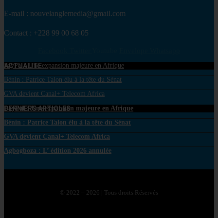
E-mail : nouvelanglemedia@gmail.com
Contact : +228 99 00 68 05
Facebook
Twitter
Youtube
Envelope
Whatsapp
ACTUALITE
PayPal : Une expansion majeure en Afrique
Bénin : Patrice Talon élu à la tête du Sénat
GVA devient Canal+ Telecom Africa
DERNIERS ARTICLES
PayPal : Une expansion majeure en Afrique
Bénin : Patrice Talon élu à la tête du Sénat
GVA devient Canal+ Telecom Africa
Agbogboza : L’ édition 2026 annulée
© 2022 – 2026 | Tous droits Réservés