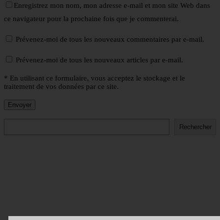
Enregistrez mon nom, mon adresse e-mail et mon site Web dans
ce navigateur pour la prochaine fois que je commenterai.
Prévenez-moi de tous les nouveaux commentaires par e-mail.
Prévenez-moi de tous les nouveaux articles par e-mail.
* En utilisant ce formulaire, vous acceptez le stockage et le
traitement de vos données par ce site.
Rechercher
Rechercher