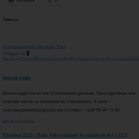
Facebook
X
J’aime ça :
Actu
recensement électoral; Togo
Partager sur
0
Facebook
Twitter
Pinterest
Linkedin
Whatsapp
Telegram
Skype
Viber
Emai
Nouvel Angle
Nouvel angle est un site d'information générale. Nous apportons une
nouvelle touche au traitement de l'information. E-mail :
nouvelanglemedia@gmail.com | Contact : +228 99 40 71 60
article précédent
Élections 2023 : Dago Yabré nomme les membres des CELI