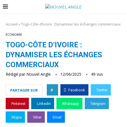
Accueil
»
Togo-Côte d’Ivoire : Dynamiser les échanges commerciaux
ECONOMIE
TOGO-CÔTE D’IVOIRE :
DYNAMISER LES ÉCHANGES
COMMERCIAUX
Rédigé par
Nouvel Angle
12/06/2025
49
vus
0
PARTAGER SUR
Facebook
Twitter
Pinterest
Linkedin
Whatsapp
Telegram
Skype
Viber
Email