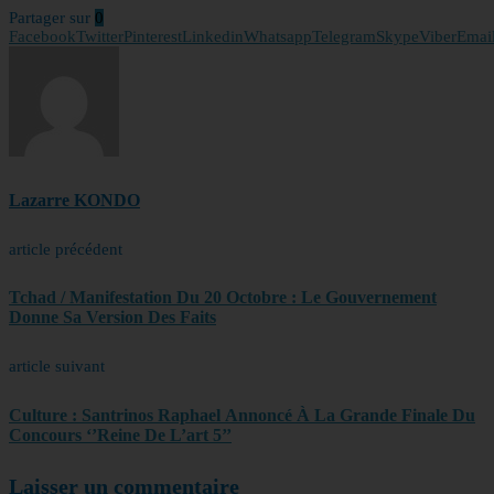
Partager sur
0
Facebook
Twitter
Pinterest
Linkedin
Whatsapp
Telegram
Skype
Viber
Emai
Lazarre KONDO
article précédent
Tchad / Manifestation Du 20 Octobre : Le Gouvernement
Donne Sa Version Des Faits
article suivant
Culture : Santrinos Raphael Annoncé À La Grande Finale Du
Concours ‘’Reine De L’art 5’’
Laisser un commentaire