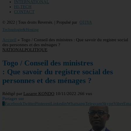
INTERNATIONAL
HI-TECH
CONTACT
© 2022 | Tous droits Reversés. | Propulsé par
OTIYA
Technologie&Hosting
Accueil
»
Togo / Conseil des ministres : Que savoir du registre social
des personnes et des ménages ?
NATIONAL
POLITIQUE
Togo / Conseil des ministres
: Que savoir du registre social des
personnes et des ménages ?
Rédigé par
Lazarre KONDO
10/11/2022
266
vus
Partager sur
0
Facebook
Twitter
Pinterest
Linkedin
Whatsapp
Telegram
Skype
Viber
Ema