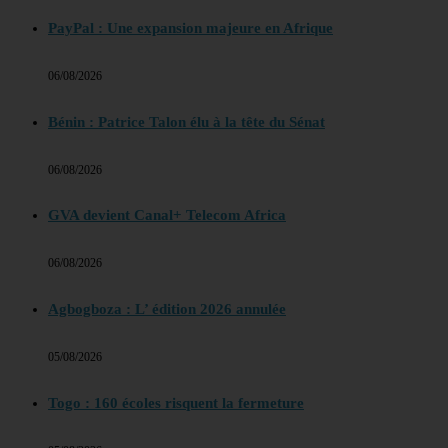
PayPal : Une expansion majeure en Afrique
06/08/2026
Bénin : Patrice Talon élu à la tête du Sénat
06/08/2026
GVA devient Canal+ Telecom Africa
06/08/2026
Agbogboza : L’ édition 2026 annulée
05/08/2026
Togo : 160 écoles risquent la fermeture