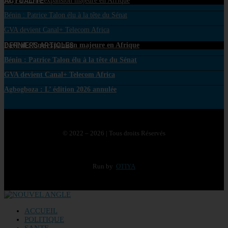
ACTUALITE
PayPal : Une expansion majeure en Afrique
Bénin : Patrice Talon élu à la tête du Sénat
GVA devient Canal+ Telecom Africa
DERNIERS ARTICLES
PayPal : Une expansion majeure en Afrique
Bénin : Patrice Talon élu à la tête du Sénat
GVA devient Canal+ Telecom Africa
Agbogboza : L’ édition 2026 annulée
© 2022 – 2026 | Tous droits Réservés
Run by
OTIYA
ACCUEIL
POLITIQUE