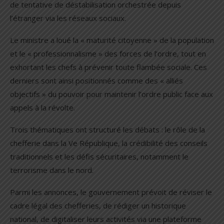
de tentative de déstabilisation orchestrée depuis
l’étranger via les réseaux sociaux.
Le ministre a loué la « maturité citoyenne » de la population
et le « professionnalisme » des forces de l’ordre, tout en
exhortant les chefs à prévenir toute flambée sociale. Ces
derniers sont ainsi positionnés comme des « alliés
objectifs » du pouvoir pour maintenir l’ordre public face aux
appels à la révolte.
Trois thématiques ont structuré les débats : le rôle de la
chefferie dans la Ve République, la crédibilité des conseils
traditionnels et les défis sécuritaires, notamment le
terrorisme dans le nord.
Parmi les annonces, le gouvernement prévoit de réviser le
cadre légal des chefferies, de rédiger un historique
national, de digitaliser leurs activités via une plateforme