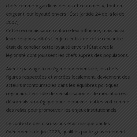
chefs comme « gardiens des us et coutumes », tout en
exigeant leur loyauté envers l’État (article 24 de la loi de
2007).
Cette reconnaissance renforce leur influence, mais aussi
leurs responsabilités.L’enjeu central de cette rencontre
était de concilier cette loyauté envers l’État avec la
légitimité dont jouissent les chefs auprès des populations.
Avec le passage à un régime parlementaire, les chefs,
figures respectées et ancrées localement, deviennent des
acteurs incontournables dans les équilibres politiques
régionaux. Leur rôle de sensibilisation et de médiation est
désormais stratégique pour le pouvoir, qui les voit comme
des relais pour promouvoir les enjeux institutionnels.
Le contexte des discussions était marqué par les
événements de juin 2025, qualifiés par le gouvernement