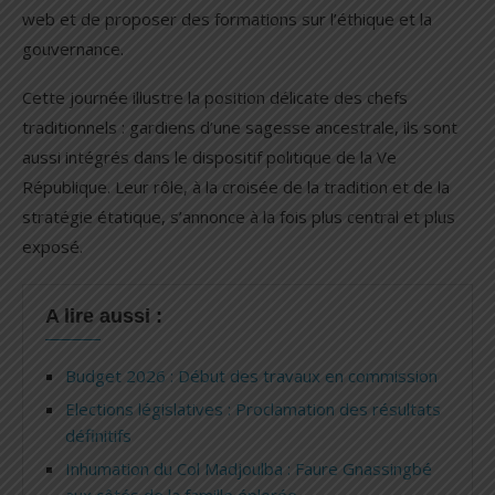
web et de proposer des formations sur l’éthique et la
gouvernance.
Cette journée illustre la position délicate des chefs
traditionnels : gardiens d’une sagesse ancestrale, ils sont
aussi intégrés dans le dispositif politique de la Ve
République. Leur rôle, à la croisée de la tradition et de la
stratégie étatique, s’annonce à la fois plus central et plus
exposé.
A lire aussi :
Budget 2026 : Début des travaux en commission
Elections législatives : Proclamation des résultats
définitifs
Inhumation du Col Madjoulba : Faure Gnassingbé