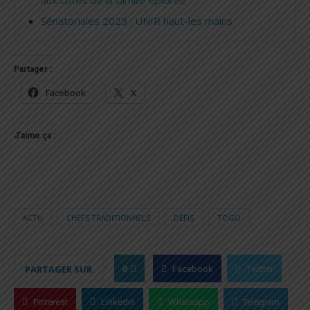
aux côtés de la famille éplorée
Sénatoriales 2025 : UNIR haut-les mains
Partager :
Facebook
X
J’aime ça :
ACTU
CHEFS TRADITIONNELS
DÉFIS
TOGO
0
PARTAGER SUR
Facebook
Twitter
Pinterest
Linkedin
Whatsapp
Telegram