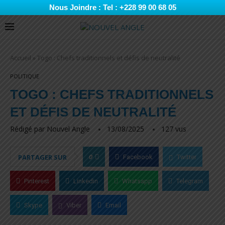
Nous Joindre : Tel : +228 99 00 68 05
Accueil
»
Togo : Chefs traditionnels et défis de neutralité
POLITIQUE
TOGO : CHEFS TRADITIONNELS
ET DÉFIS DE NEUTRALITÉ
Rédigé par
Nouvel Angle
13/08/2025
127
vus
0
PARTAGER SUR
Facebook
Twitter
Pinterest
Linkedin
Whatsapp
Telegram
Skype
Viber
Email