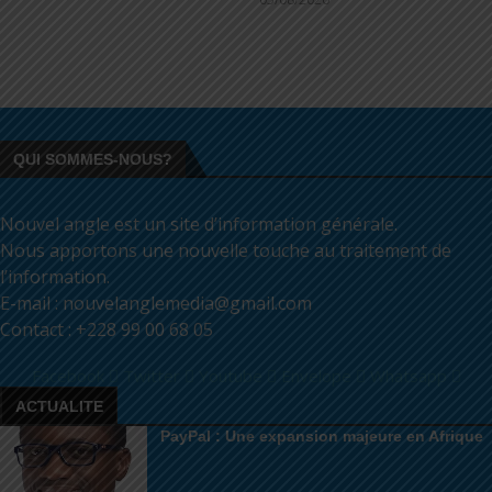
QUI SOMMES-NOUS?
Nouvel angle est un site d’information générale.
Nous apportons une nouvelle touche au traitement de
l’information.
E-mail : nouvelanglemedia@gmail.com
Contact : +228 99 00 68 05
Facebook
Twitter
Youtube
Envelope
Whatsapp
ACTUALITE
PayPal : Une expansion majeure en Afrique