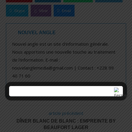
Skype
Viber
Email
NOUVEL ANGLE
Nouvel angle est un site d'information générale.
Nous apportons une nouvelle touche au traitement
de l'information. E-mail :
nouvelanglemedia@gmail.com | Contact : +228 99
40 71 60
article précédent
DÎNER BLANC DE BLANC : EMPREINTE BY
BEAUFORT LAGER