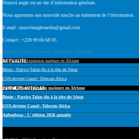
Nouvel angle est un site d’information générale.
Nous apportons une nouvelle touche au traitement de l’information.
E-mail : nouvelanglemedia@gmail.com
Contact : +228 99 00 68 05
Facebook
Twitter
Youtube
Envelope
Whatsapp
ACTUALITE
PayPal : Une expansion majeure en Afrique
Bénin : Patrice Talon élu à la tête du Sénat
GVA devient Canal+ Telecom Africa
DERNIERS ARTICLES
PayPal : Une expansion majeure en Afrique
Bénin : Patrice Talon élu à la tête du Sénat
GVA devient Canal+ Telecom Africa
Agbogboza : L’ édition 2026 annulée