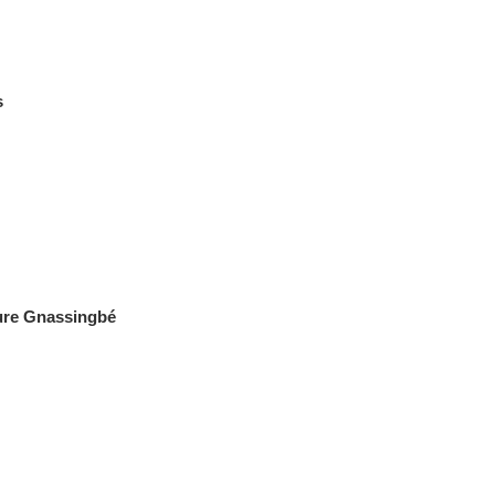
s
aure Gnassingbé