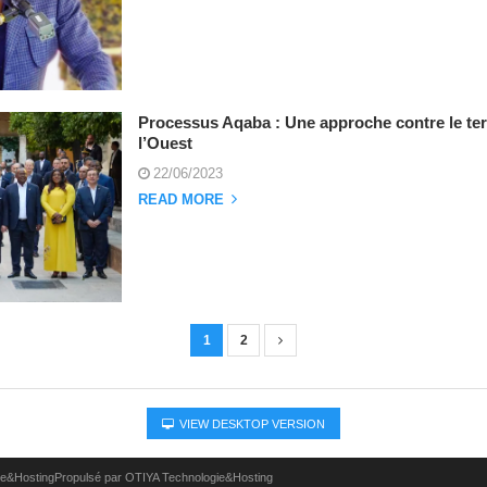
Processus Aqaba : Une approche contre le ter
l’Ouest
22/06/2023
READ MORE
1
2
VIEW DESKTOP VERSION
ie&HostingPropulsé par OTIYA Technologie&Hosting