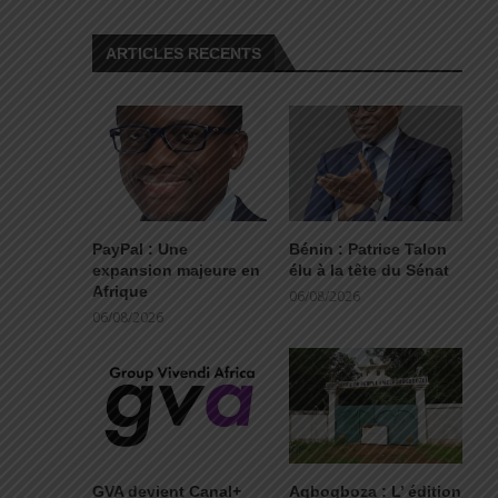
ARTICLES RECENTS
PayPal : Une
Bénin : Patrice Talon
expansion majeure en
élu à la tête du Sénat
Afrique
06/08/2026
06/08/2026
GVA devient Canal+
Agbogboza : L’ édition