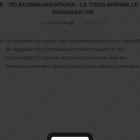
TE
TÉLÉCOMMUNICATIONS : LE TOGO INSPIRE LE
MADAGASCAR
par
Nouvel Angle
24/05/2024
et
La régulation du secteur des télécommunications par l’Autorit
e
de régulation des communications électroniques et des
postes (ARCEP) continue d’attirer l’attention au-delà des
frontières nationales. Après plusieurs pays africains, dont plus
…