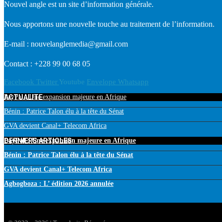
Nouvel angle est un site d’information générale.
Nous apportons une nouvelle touche au traitement de l’information.
E-mail : nouvelanglemedia@gmail.com
Contact : +228 99 00 68 05
Facebook
Twitter
Youtube
Envelope
Whatsapp
ACTUALITE
PayPal : Une expansion majeure en Afrique
Bénin : Patrice Talon élu à la tête du Sénat
GVA devient Canal+ Telecom Africa
DERNIERS ARTICLES
PayPal : Une expansion majeure en Afrique
Bénin : Patrice Talon élu à la tête du Sénat
GVA devient Canal+ Telecom Africa
Agbogboza : L’ édition 2026 annulée