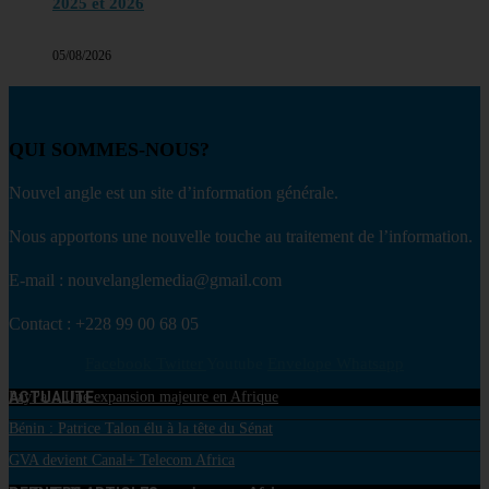
2025 et 2026
05/08/2026
QUI SOMMES-NOUS?
Nouvel angle est un site d’information générale.
Nous apportons une nouvelle touche au traitement de l’information.
E-mail : nouvelanglemedia@gmail.com
Contact : +228 99 00 68 05
Facebook
Twitter
Youtube
Envelope
Whatsapp
ACTUALITE
PayPal : Une expansion majeure en Afrique
Bénin : Patrice Talon élu à la tête du Sénat
GVA devient Canal+ Telecom Africa