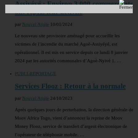
Assiyéyé : Environ 3 000 commerçants
ont repris leur activité
par
Nouvel Angle
10/01/2024
Le nouveau site provisoire aménagé pour accueillir les
victimes de l’incendie du marché Agoè-Assiyéyé, est
opérationnel. Il est mis en service depuis ce lundi 8 janvier
2024 par les autorités communales d’Agoè-Nyivé 1. …
PUBLI-REPORTAGE
Services Flooz : Retour à la normale
par
Nouvel Angle
24/10/2023
Après quelques jours de perturbation, la direction générale de
Moov Africa Togo, vient d’annoncer la reprise de Moov
Money Flooz, service de transfert d’argent électronique de
l’opérateur de téléphonie mobile. …