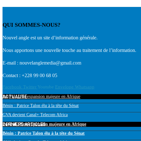
QUI SOMMES-NOUS?
Nouvel angle est un site d’information générale.
Nous apportons une nouvelle touche au traitement de l’information.
E-mail : nouvelanglemedia@gmail.com
Contact : +228 99 00 68 05
Facebook
Twitter
Youtube
Envelope
Whatsapp
ACTUALITE
PayPal : Une expansion majeure en Afrique
Bénin : Patrice Talon élu à la tête du Sénat
GVA devient Canal+ Telecom Africa
DERNIERS ARTICLES
PayPal : Une expansion majeure en Afrique
Bénin : Patrice Talon élu à la tête du Sénat