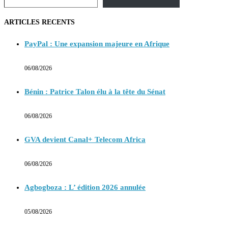
ARTICLES RECENTS
PayPal : Une expansion majeure en Afrique
06/08/2026
Bénin : Patrice Talon élu à la tête du Sénat
06/08/2026
GVA devient Canal+ Telecom Africa
06/08/2026
Agbogboza : L’ édition 2026 annulée
05/08/2026