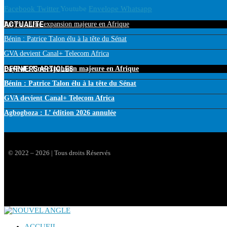
Facebook
Twitter
Youtube
Envelope
Whatsapp
ACTUALITE
PayPal : Une expansion majeure en Afrique
Bénin : Patrice Talon élu à la tête du Sénat
GVA devient Canal+ Telecom Africa
DERNIERS ARTICLES
PayPal : Une expansion majeure en Afrique
Bénin : Patrice Talon élu à la tête du Sénat
GVA devient Canal+ Telecom Africa
Agbogboza : L’ édition 2026 annulée
© 2022 – 2026 | Tous droits Réservés
ACCUEIL