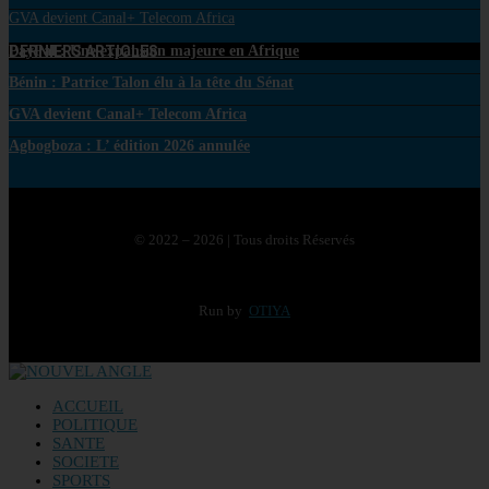
GVA devient Canal+ Telecom Africa
DERNIERS ARTICLES
PayPal : Une expansion majeure en Afrique
Bénin : Patrice Talon élu à la tête du Sénat
GVA devient Canal+ Telecom Africa
Agbogboza : L’ édition 2026 annulée
© 2022 – 2026 | Tous droits Réservés
Run by
OTIYA
ACCUEIL
POLITIQUE
SANTE
SOCIETE
SPORTS