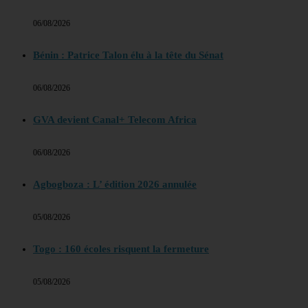
06/08/2026
Bénin : Patrice Talon élu à la tête du Sénat
06/08/2026
GVA devient Canal+ Telecom Africa
06/08/2026
Agbogboza : L’ édition 2026 annulée
05/08/2026
Togo : 160 écoles risquent la fermeture
05/08/2026