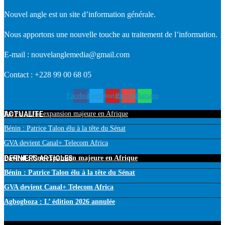
Nouvel angle est un site d’information générale.
Nous apportons une nouvelle touche au traitement de l’information.
E-mail : nouvelanglemedia@gmail.com
Contact : +228 99 00 68 05
Facebook
Twitter
Youtube
Envelope
Whatsapp
ACTUALITE
PayPal : Une expansion majeure en Afrique
Bénin : Patrice Talon élu à la tête du Sénat
GVA devient Canal+ Telecom Africa
DERNIERS ARTICLES
PayPal : Une expansion majeure en Afrique
Bénin : Patrice Talon élu à la tête du Sénat
GVA devient Canal+ Telecom Africa
Agbogboza : L’ édition 2026 annulée