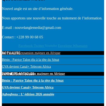
Nouvel angle est un site d’information générale.
Nous apportons une nouvelle touche au traitement de l’information.
E-mail : nouvelanglemedia@gmail.com
Contact : +228 99 00 68 05
Facebook
Twitter
Youtube
Envelope
Whatsapp
ACTUALITE
PayPal : Une expansion majeure en Afrique
Bénin : Patrice Talon élu à la tête du Sénat
GVA devient Canal+ Telecom Africa
DERNIERS ARTICLES
PayPal : Une expansion majeure en Afrique
Bénin : Patrice Talon élu à la tête du Sénat
GVA devient Canal+ Telecom Africa
Agbogboza : L’ édition 2026 annulée