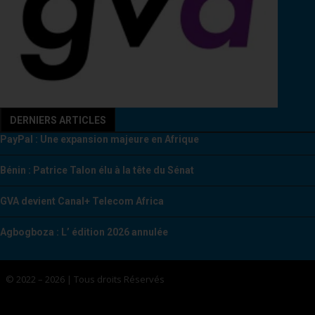
DERNIERS ARTICLES
PayPal : Une expansion majeure en Afrique
Bénin : Patrice Talon élu à la tête du Sénat
GVA devient Canal+ Telecom Africa
Agbogboza : L’ édition 2026 annulée
© 2022 – 2026 | Tous droits Réservés