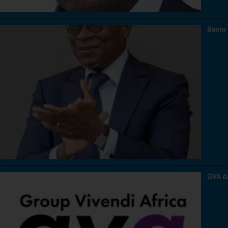
Bénin 
GVA d