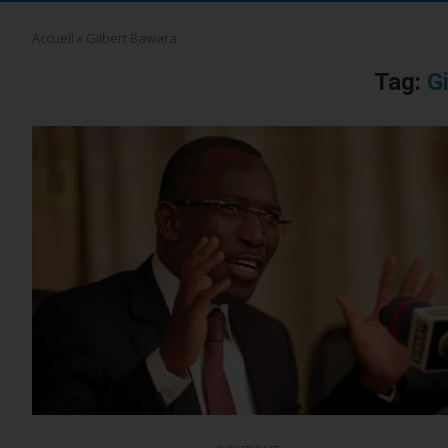
Accueil
»
Gilbert Bawara
Tag:
G