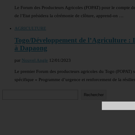
Le Forum des Producteurs Agricoles (FOPAT) pour le compte de l
de l’Etat présidera la cérémonie de clôture, apprend-on …
AGRICULTURE
Togo/Développement de l’Agriculture : 
à Dapaong
par
Nouvel Angle
12/01/2023
Le premier Forum des producteurs agricoles du Togo (FOPAT) s
spécifique « Programme d’urgence et renforcement de la résili
Rechercher
Rechercher