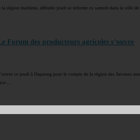
a région maritime, débutée jeudi se referme ce samedi dans la ville de
Le Forum des producteurs agricoles s’ouvre
’ouvre ce jeudi à Dapaong pour le compte de la région des Savanes au
ence …