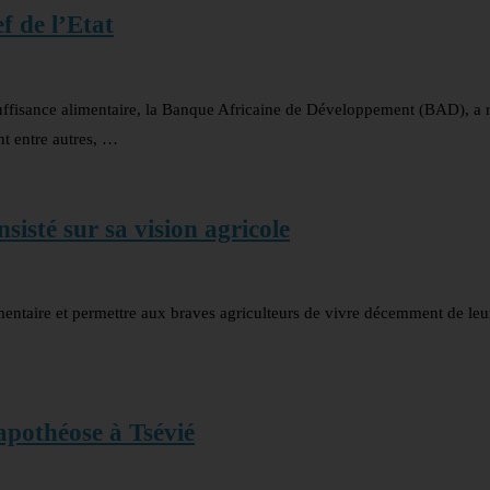
f de l’Etat
uffisance alimentaire, la Banque Africaine de Développement (BAD), a r
nt entre autres, …
isté sur sa vision agricole
limentaire et permettre aux braves agriculteurs de vivre décemment de leur
pothéose à Tsévié