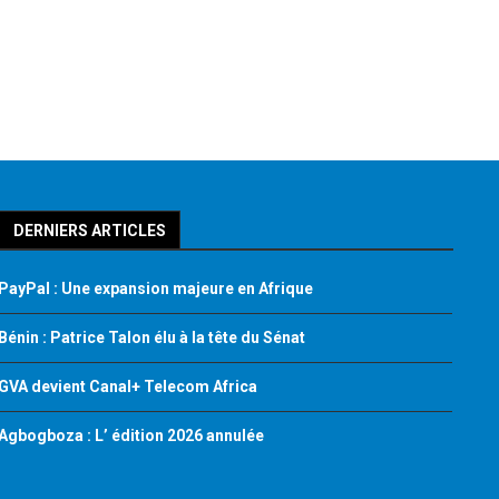
DERNIERS ARTICLES
PayPal : Une expansion majeure en Afrique
Bénin : Patrice Talon élu à la tête du Sénat
GVA devient Canal+ Telecom Africa
Agbogboza : L’ édition 2026 annulée