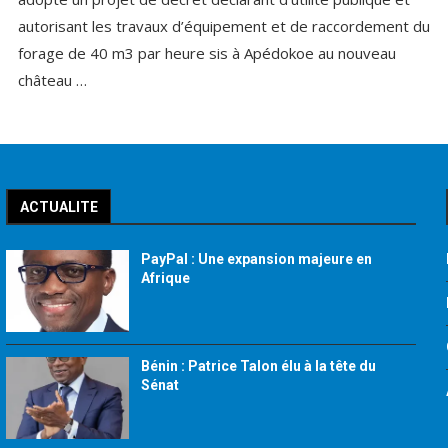
autorisant les travaux d’équipement et de raccordement du
forage de 40 m3 par heure sis à Apédokoe au nouveau
château …
ACTUALITE
PayPal : Une expansion majeure en
Afrique
Bénin : Patrice Talon élu à la tête du
Sénat