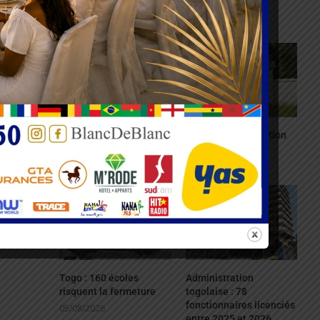
majeure en Afrique
à la tête du Sénat
06/08/2026
06/08/2026
GVA devient Canal+
Agbogboza : L’ édition
Telecom Africa
2026 annulée
06/08/2026
05/08/2026
Togo : 160 écoles
Administration
risquent la fermeture
togolaise : 78
fonctionnaires licenciés
05/08/2026
entre 2025 et 2026