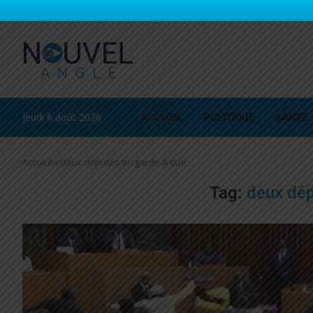
jeudi 6 août 2026
ACCUEIL
POLITIQUE
SANTE
Accueil
»
deux députés en garde à vue
Tag:
deux dép