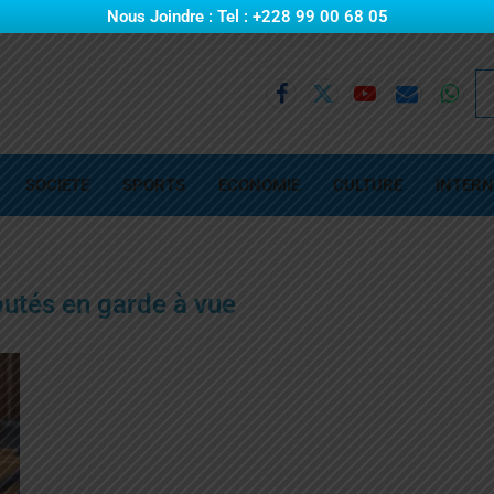
Nous Joindre : Tel : +228 99 00 68 05
SOCIETE
SPORTS
ECONOMIE
CULTURE
INTERN
utés en garde à vue