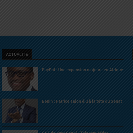
ACTUALITE
PayPal : Une expansion majeure en Afrique
Bénin : Patrice Talon élu à la tête du Sénat