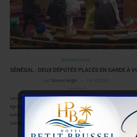
INTERNATIONAL
SÉNÉGAL : DEUX DÉPUTÉS PLACÉS EN GARDE À V
par
Nouvel Angle
14/12/2022
Les deux parlementaires sénégalais de l’opposition, qui ont
agressé une députée du parti au pouvoir à l’Assemblée
nationale le 1er décembre dernier, ont été placés en garde 
vue pour …