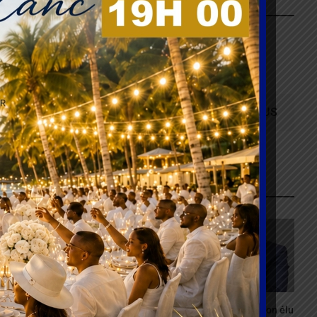
NOUS SUIVRE SUR FACEBOOK
ABONNEZ-VOUS
ARTICLES RECENTS
PayPal : Une expansion
Bénin : Patrice Talon élu