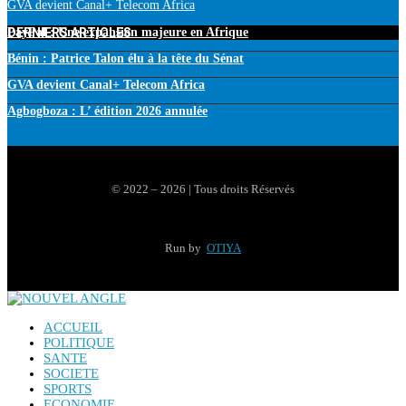
GVA devient Canal+ Telecom Africa
DERNIERS ARTICLES
PayPal : Une expansion majeure en Afrique
Bénin : Patrice Talon élu à la tête du Sénat
GVA devient Canal+ Telecom Africa
Agbogboza : L’ édition 2026 annulée
© 2022 – 2026 | Tous droits Réservés
Run by
OTIYA
ACCUEIL
POLITIQUE
SANTE
SOCIETE
SPORTS
ECONOMIE