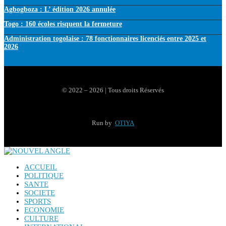
Agbogboza : L’ édition 2026 annulée
Togo : 160 écoles risquent la fermeture
Administration togolaise : 78 fonctionnaires licenciés entre 2025 et
2026
© 2022 – 2026 | Tous droits Réservés
Run by
OTIYA
ACCUEIL
POLITIQUE
SANTE
SOCIETE
SPORTS
ECONOMIE
CULTURE