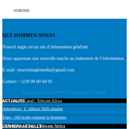
03/08/2026
QUI SOMMES-NOUS?
Nouvel angle est un site d’information générale.
Nous apportons une nouvelle touche au traitement de l’information.
E-mail : nouvelanglemedia@gmail.com
Contact : +228 99 00 68 05
Facebook
Twitter
Youtube
Envelope
Whatsapp
ACTUALITE
GVA devient Canal+ Telecom Africa
Agbogboza : L’ édition 2026 annulée
Togo : 160 écoles risquent la fermeture
DERNIERS ARTICLES
GVA devient Canal+ Telecom Africa