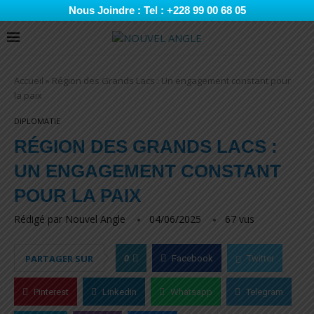
Nous Joindre : Tel : +228 99 00 68 05
Accueil
»
Région des Grands Lacs : Un engagement constant pour
la paix
DIPLOMATIE
RÉGION DES GRANDS LACS :
UN ENGAGEMENT CONSTANT
POUR LA PAIX
Rédigé par
Nouvel Angle
04/06/2025
67
vus
0
PARTAGER SUR
Facebook
Twitter
Pinterest
Linkedin
Whatsapp
Telegram