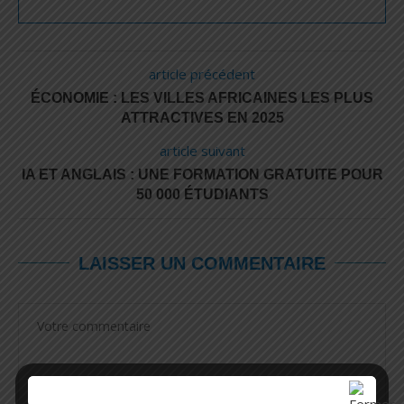
article précédent
ÉCONOMIE : LES VILLES AFRICAINES LES PLUS
ATTRACTIVES EN 2025
article suivant
IA ET ANGLAIS : UNE FORMATION GRATUITE POUR
50 000 ÉTUDIANTS
LAISSER UN COMMENTAIRE