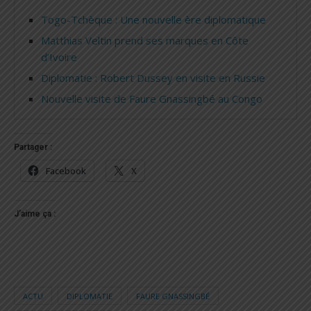
Togo-Tchèque : Une nouvelle ère diplomatique
Matthias Veltin prend ses marques en Côte
d’Ivoire
Diplomatie : Robert Dussey en visite en Russie
Nouvelle visite de Faure Gnassingbé au Congo
Partager :
Facebook
X
J’aime ça :
ACTU
DIPLOMATIE
FAURE GNASSINGBÉ