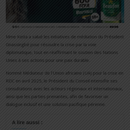
Mme Keita a salué les initiatives de médiation du Président
Gnassingbé pour résoudre la crise par la voie
diplomatique, tout en réaffirmant le soutien des Nations
Unies à ses actions pour une paix durable.
Nommé Médiateur de l’Union africaine (UA) pour la crise en
RDC en avril 2025, le Président du Conseil intensifie ses
consultations avec les acteurs régionaux et internationaux,
ainsi que les parties prenantes, afin de favoriser un
dialogue inclusif et une solution pacifique pérenne.
A lire aussi :