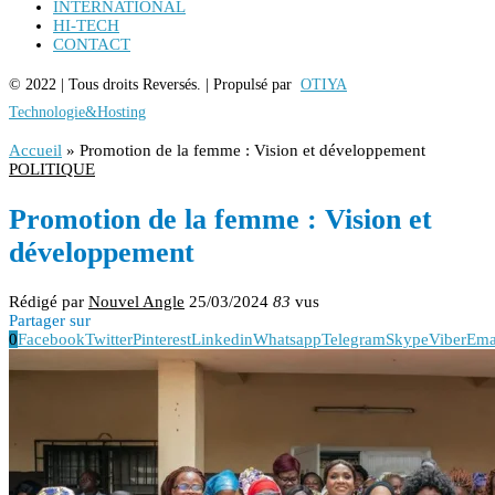
INTERNATIONAL
HI-TECH
CONTACT
© 2022 | Tous droits Reversés. | Propulsé par
OTIYA
Technologie&Hosting
Accueil
»
Promotion de la femme : Vision et développement
POLITIQUE
Promotion de la femme : Vision et
développement
Rédigé par
Nouvel Angle
25/03/2024
83
vus
Partager sur
0
Facebook
Twitter
Pinterest
Linkedin
Whatsapp
Telegram
Skype
Viber
Ema