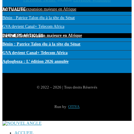
Facebook
Twitter
Youtube
Envelope
Whatsapp
ACTUALITE
PayPal : Une expansion majeure en Afrique
Bénin : Patrice Talon élu à la tête du Sénat
GVA devient Canal+ Telecom Africa
DERNIERS ARTICLES
PayPal : Une expansion majeure en Afrique
Bénin : Patrice Talon élu à la tête du Sénat
GVA devient Canal+ Telecom Africa
Agbogboza : L’ édition 2026 annulée
© 2022 – 2026 | Tous droits Réservés
Run by
OTIYA
ACCUEIL