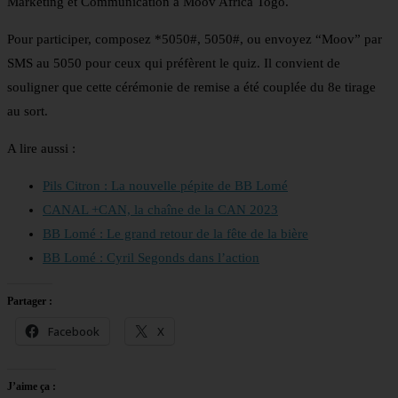
Marketing et Communication à Moov Africa Togo.
Pour participer, composez *5050#, 5050#, ou envoyez “Moov” par
SMS au 5050 pour ceux qui préfèrent le quiz. Il convient de
souligner que cette cérémonie de remise a été couplée du 8e tirage
au sort.
A lire aussi :
Pils Citron : La nouvelle pépite de BB Lomé
CANAL +CAN, la chaîne de la CAN 2023
BB Lomé : Le grand retour de la fête de la bière
BB Lomé : Cyril Segonds dans l’action
Partager :
Facebook
X
J’aime ça :