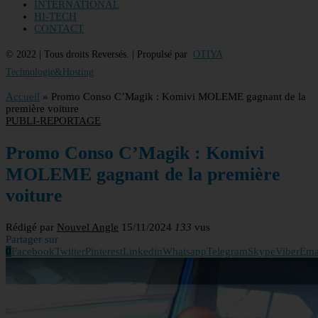
INTERNATIONAL
HI-TECH
CONTACT
© 2022 | Tous droits Reversés. | Propulsé par
OTIYA
Technologie&Hosting
Accueil
»
Promo Conso C’Magik : Komivi MOLEME gagnant de la
première voiture
PUBLI-REPORTAGE
Promo Conso C’Magik : Komivi
MOLEME gagnant de la première
voiture
Rédigé par
Nouvel Angle
15/11/2024
133
vus
Partager sur
0
Facebook
Twitter
Pinterest
Linkedin
Whatsapp
Telegram
Skype
Viber
Ema