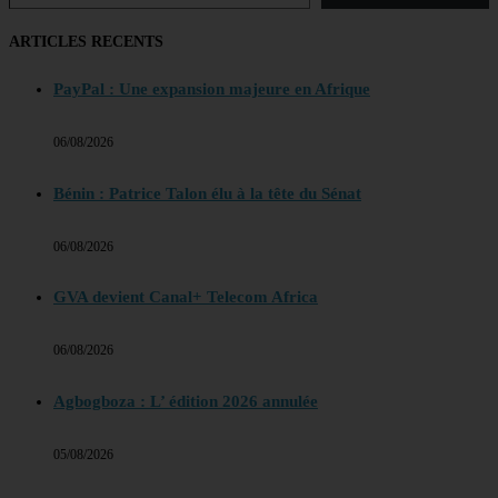
ARTICLES RECENTS
PayPal : Une expansion majeure en Afrique
06/08/2026
Bénin : Patrice Talon élu à la tête du Sénat
06/08/2026
GVA devient Canal+ Telecom Africa
06/08/2026
Agbogboza : L’ édition 2026 annulée
05/08/2026