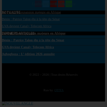
Facebook
Twitter
Youtube
Envelope
Whatsapp
ACTUALITE
PayPal : Une expansion majeure en Afrique
Bénin : Patrice Talon élu à la tête du Sénat
GVA devient Canal+ Telecom Africa
DERNIERS ARTICLES
PayPal : Une expansion majeure en Afrique
Bénin : Patrice Talon élu à la tête du Sénat
GVA devient Canal+ Telecom Africa
Agbogboza : L’ édition 2026 annulée
© 2022 – 2026 | Tous droits Réservés
Run by
OTIYA