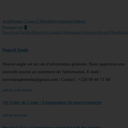
Actu
Promo Conso C'Magik
récompense
Voiture
Partager sur
0
Facebook
Twitter
Pinterest
Linkedin
Whatsapp
Telegram
Skype
Viber
Emai
Nouvel Angle
Nouvel angle est un site d'information générale. Nous apportons une
nouvelle touche au traitement de l'information. E-mail :
nouvelanglemedia@gmail.com | Contact : +228 99 40 71 60
article précédent
19e Foire de Lomé : Engagement du gouvernement
article suivant
Projet CoSo : L’expérience togolaise fait des émules