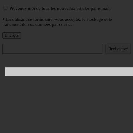
Prévenez-moi de tous les nouveaux articles par e-mail.
* En utilisant ce formulaire, vous acceptez le stockage et le
traitement de vos données par ce site.
Rechercher
Rechercher