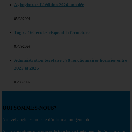
Agbogboza : L’ édition 2026 annulée
05/08/2026
Togo : 160 écoles risquent la fermeture
05/08/2026
Administration togolaise : 78 fonctionnaires licenciés entre
2025 et 2026
05/08/2026
QUI SOMMES-NOUS?
Nouvel angle est un site d’information générale.
Nous apportons une nouvelle touche au traitement de l’information.