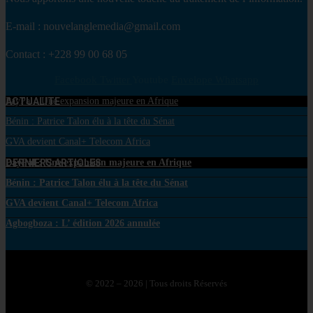
E-mail : nouvelanglemedia@gmail.com
Contact : +228 99 00 68 05
Facebook
Twitter
Youtube
Envelope
Whatsapp
ACTUALITE
PayPal : Une expansion majeure en Afrique
Bénin : Patrice Talon élu à la tête du Sénat
GVA devient Canal+ Telecom Africa
DERNIERS ARTICLES
PayPal : Une expansion majeure en Afrique
Bénin : Patrice Talon élu à la tête du Sénat
GVA devient Canal+ Telecom Africa
Agbogboza : L’ édition 2026 annulée
© 2022 – 2026 | Tous droits Réservés