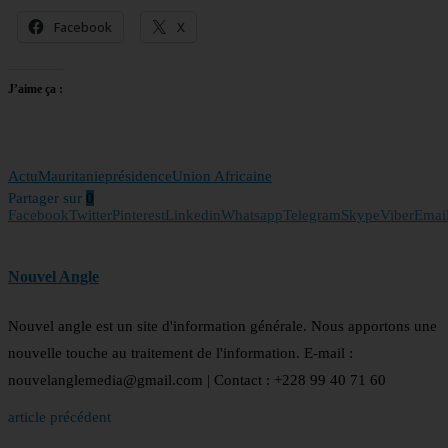
Facebook
X
J’aime ça :
Actu
Mauritanie
présidence
Union Africaine
Partager sur
0
Facebook
Twitter
Pinterest
Linkedin
Whatsapp
Telegram
Skype
Viber
Emai
Nouvel Angle
Nouvel angle est un site d'information générale. Nous apportons une
nouvelle touche au traitement de l'information. E-mail :
nouvelanglemedia@gmail.com | Contact : +228 99 40 71 60
article précédent