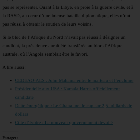
pas se représenter. Quant à la Libye, en proie à la guerre civile, et à
la RASD, au cœur d’une intense bataille diplomatique, elles n’ont
pas réussi à obtenir le soutien de leurs voisins.
Si le bloc de l’Afrique du Nord n’avait pas réussi à désigner un
candidat, la présidence aurait été transférée au bloc d’Afrique
australe, où l’Angola semblait être le favori.
A lire aussi :
CEDEAO-AES : John Mahama entre le marteau et l’enclume
Présidentielle aux USA : Kamala Harris officiellement
candidate
Dette énergétique : Le Ghana met le cap sur 2,5 milliards de
dollars
Côte d’Ivoire : Le nouveau gouvernement dévoilé
Partager :