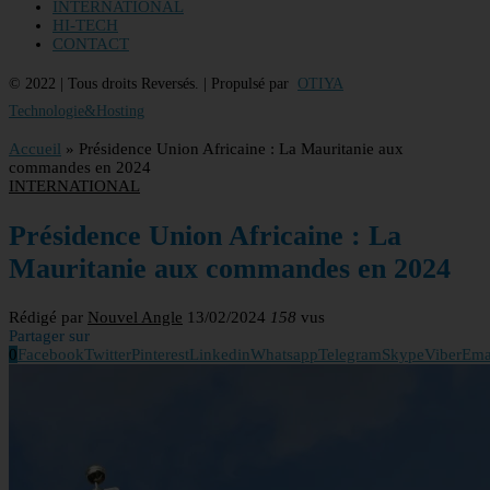
INTERNATIONAL
HI-TECH
CONTACT
© 2022 | Tous droits Reversés. | Propulsé par
OTIYA
Technologie&Hosting
Accueil
»
Présidence Union Africaine : La Mauritanie aux
commandes en 2024
INTERNATIONAL
Présidence Union Africaine : La
Mauritanie aux commandes en 2024
Rédigé par
Nouvel Angle
13/02/2024
158
vus
Partager sur
0
Facebook
Twitter
Pinterest
Linkedin
Whatsapp
Telegram
Skype
Viber
Ema