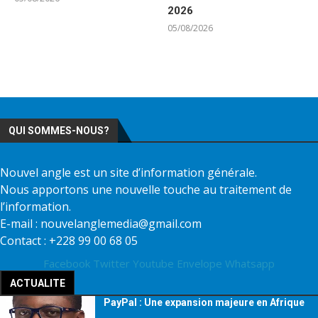
2026
05/08/2026
QUI SOMMES-NOUS?
Nouvel angle est un site d’information générale.
Nous apportons une nouvelle touche au traitement de
l’information.
E-mail : nouvelanglemedia@gmail.com
Contact : +228 99 00 68 05
Facebook
Twitter
Youtube
Envelope
Whatsapp
ACTUALITE
PayPal : Une expansion majeure en Afrique