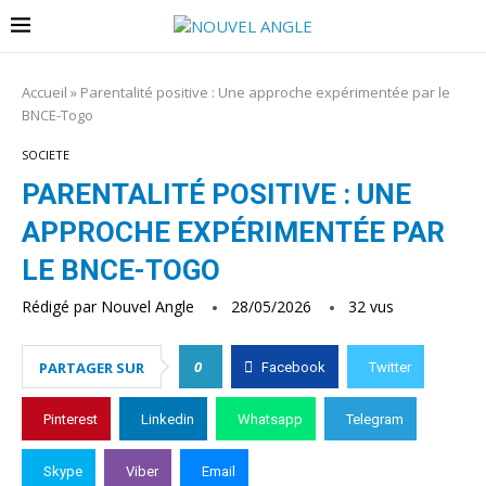
Accueil
»
Parentalité positive : Une approche expérimentée par le
BNCE-Togo
SOCIETE
PARENTALITÉ POSITIVE : UNE
APPROCHE EXPÉRIMENTÉE PAR
LE BNCE-TOGO
Rédigé par
Nouvel Angle
28/05/2026
32
vus
0
PARTAGER SUR
Facebook
Twitter
Pinterest
Linkedin
Whatsapp
Telegram
Skype
Viber
Email