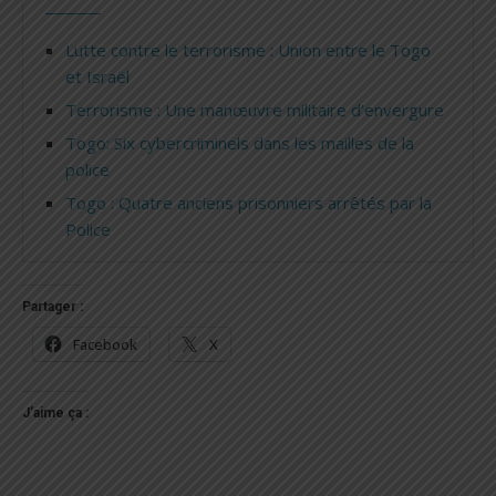
Lutte contre le terrorisme : Union entre le Togo
et Israël
Terrorisme : Une manœuvre militaire d’envergure
Togo: Six cybercriminels dans les mailles de la
police
Togo : Quatre anciens prisonniers arrêtés par la
Police
Partager :
Facebook
X
J’aime ça :