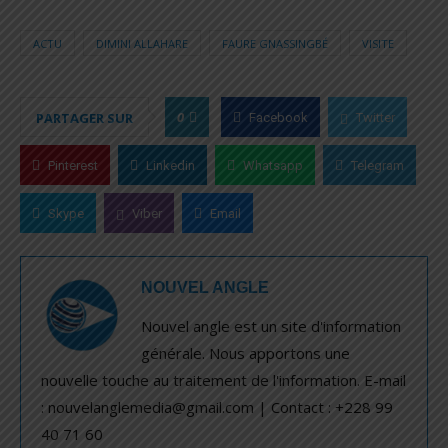
ACTU
DIMINI ALLAHARE
FAURE GNASSINGBÉ
VISITE
0
PARTAGER SUR
Facebook
Twitter
Pinterest
Linkedin
Whatsapp
Telegram
Skype
Viber
Email
NOUVEL ANGLE
Nouvel angle est un site d'information
générale. Nous apportons une
nouvelle touche au traitement de l'information. E-mail
: nouvelanglemedia@gmail.com | Contact : +228 99
40 71 60