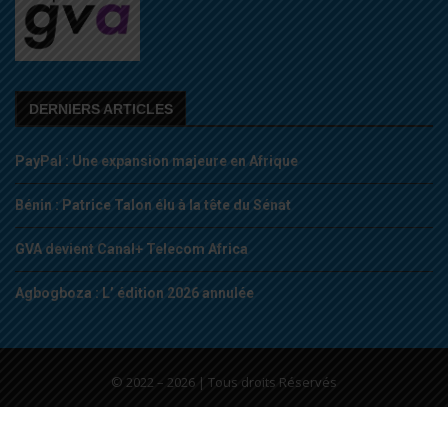
DERNIERS ARTICLES
PayPal : Une expansion majeure en Afrique
Bénin : Patrice Talon élu à la tête du Sénat
GVA devient Canal+ Telecom Africa
Agbogboza : L’ édition 2026 annulée
© 2022 – 2026 | Tous droits Réservés
Run by
OTIYA