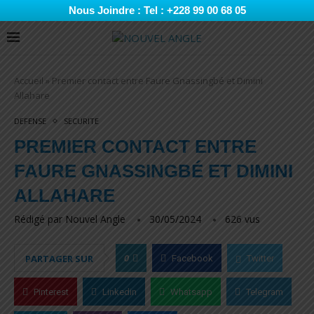
Nous Joindre : Tel : +228 99 00 68 05
Accueil
»
Premier contact entre Faure Gnassingbé et Dimini
Allahare
DEFENSE
SECURITE
PREMIER CONTACT ENTRE
FAURE GNASSINGBÉ ET DIMINI
ALLAHARE
Rédigé par
Nouvel Angle
30/05/2024
626
vus
0
PARTAGER SUR
Facebook
Twitter
Pinterest
Linkedin
Whatsapp
Telegram