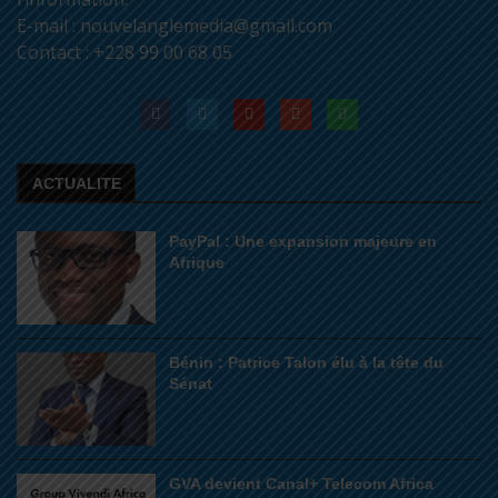
E-mail : nouvelanglemedia@gmail.com
Contact : +228 99 00 68 05
ACTUALITE
PayPal : Une expansion majeure en
Afrique
Bénin : Patrice Talon élu à la tête du
Sénat
GVA devient Canal+ Telecom Africa